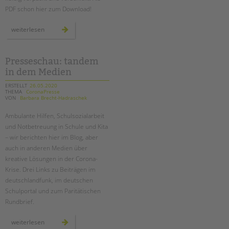
PDF schon hier zum Download!
ausgabe
weiterlesen
5:
das
neue
tandem
magazin
Presseschau: tandem
ist
in dem Medien
da!
ERSTELLT
26.05.2020
THEMA
CoronaPresse
VON
Barbara Brecht-Hadraschek
Ambulante Hilfen, Schulsozialarbeit
und Notbetreuung in Schule und Kita
– wir berichten hier im Blog, aber
auch in anderen Medien über
kreative Lösungen in der Corona-
Krise. Drei Links zu Beiträgen im
deutschlandfunk, im deutschen
Schulportal und zum Paritätischen
Rundbrief.
presseschau:
weiterlesen
tandem