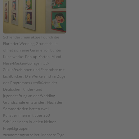
EINGLIEDERUNGSHILFE
BETREUTES WOHNEN
Schlendert man aktuell durch die
TANDEM BTL AKADEMIE
Flure der Wedding-Grundschule,
Zertfikatskurse
öffnet sich eine Galerie voll bunter
Kunstwerke: Pop-up-Karten, Mund-
Seminarkalender
Nase-Masken-Collagen, 3D-
Seminarräume
Zukunftsvisionen und Fernrohre mit
Suchen
Lichtblicken. Die Werke sind im Zuge
STADTTEILARBEIT
des Programms
LernBrücken
der
Deutschen Kinder- und
PROFIL | LEITBILD
Jugendstiftung an der Wedding-
Bereiche im Überblick
Grundschule entstanden: Nach den
Sommerferien hatten zwei
Kinder- und Jugendschutz
Künstlerinnen mit über 260
Unsere Videos
Schüler*innen in vielen kleinen
Gesellschafter VdK
Projektgruppen
schoolcoach BTL
zusammengearbeitet. Mehrere Tage