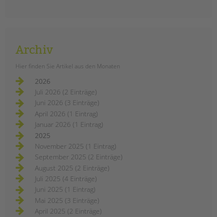
Archiv
Hier finden Sie Artikel aus den Monaten
Unser Fotoprojekt im Harzer Kiez im
2026
Norden Neuköllns: Im Dezember
Juli 2026 (2 Einträge)
haben wir ungewöhnliche und
Juni 2026 (3 Einträge)
interessante Geschichten von
unseren Kolleg*innen gehört.
April 2026 (1 Eintrag)
Januar 2026 (1 Eintrag)
menschen
weiterlesen
2025
im
harzer
November 2025 (1 Eintrag)
kiez:
dezember
September 2025 (2 Einträge)
August 2025 (2 Einträge)
Juli 2025 (4 Einträge)
Juni 2025 (1 Eintrag)
Mai 2025 (3 Einträge)
April 2025 (2 Einträge)