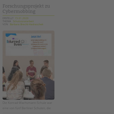
januar
Forschungsprojekt zu
Cybermobbing
ERSTELLT
15.01.2020
THEMA
Schulsozialarbeit
VON
Barbara Brecht-Hadraschek
Die Konrad-Wachsmann-Schule war
eine von fünf Berliner Schulen, die
an dem internationalen