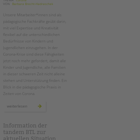
VON
Barbara Brecht-Hadraschek
Unsere Mitarbeiter*innen sind als
pädagogische Fachkräfte geübt darin,
mit viel Expertise und Kreativität
flexibel auf die unterschiedlichen
Bedürfnisse von Kindern und
Jugendlichen einzugehen. In der
Corona-Krise sind diese Fähigkeiten
jetzt noch mehr gefordert, damit alle
Kinder und Jugendliche, alle Familien
in dieser schweren Zeit nicht alleine
stehen und Unterstützung finden. Ein
Blick in die pädagogische Praxis in
Zeiten von Corona.
ob
weiterlesen
in
den
familien,
in
der
Information der
notbetreuung
tandem BTL zur
oder
virtuell:
aktuellen Situation
die