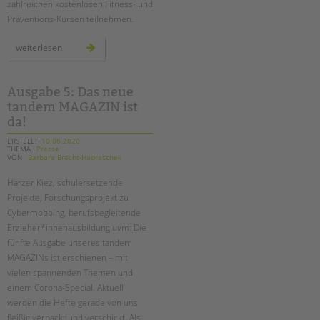
zahlreichen kostenlosen Fitness- und
Präventions-Kursen teilnehmen.
zweiter
weiterlesen
digitaler
gesundheitstag
bei
der
tandem
Ausgabe 5: Das neue
btl
tandem MAGAZIN ist
da!
ERSTELLT
10.06.2020
THEMA
Presse
VON
Barbara Brecht-Hadraschek
Harzer Kiez, schulersetzende
Projekte, Forschungsprojekt zu
Cybermobbing, berufsbegleitende
Erzieher*innenausbildung uvm: Die
fünfte Ausgabe unseres tandem
MAGAZINs ist erschienen – mit
vielen spannenden Themen und
einem Corona-Special. Aktuell
werden die Hefte gerade von uns
fleißig verpackt und verschickt. Als