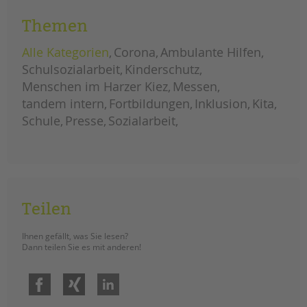
Forschungsprojekt „Blurred Lives“
Themen
(dt. „Verschwommene Lebenswege“)
teilgenommen hat. Im „Blurred
Alle Kategorien
Corona
Ambulante Hilfen
Lives“-Projekt untersuchten
Schulsozialarbeit
Kinderschutz
europäische Forscher*innen
Menschen im Harzer Kiez
Messen
Cybermobbing unter
sozioökonomisch benachteiligten
tandem intern
Fortbildungen
Inklusion
Kita
Jugendlichen. Sophie Stephan,
Schule
Presse
Sozialarbeit
Schulsozialarbeiterin der tandem
BTL, begleitete das Projekt an der
Konrad-Wachsmann-Schule.
forschungsprojekt
weiterlesen
zu
cybermobbing
Teilen
Menschen im Harzer
Ihnen gefällt, was Sie lesen?
Kiez: Dezember
Dann teilen Sie es mit anderen!
ERSTELLT
07.01.2020
THEMA
Menschen im Harzer Kiez
VON
Barbara Brecht-Hadraschek
Facebook
Xing
LinkedIn