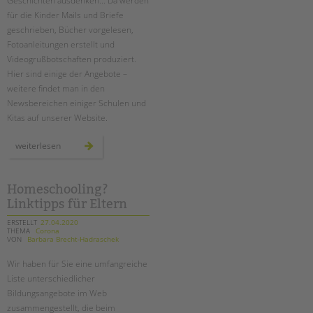
Geschichten ausdenken... Da werden
für die Kinder Mails und Briefe
geschrieben, Bücher vorgelesen,
Fotoanleitungen erstellt und
Videogrußbotschaften produziert.
Hier sind einige der Angebote –
weitere findet man in den
Newsbereichen einiger Schulen und
Kitas auf unserer Website.
wir
weiterlesen
bleiben
im
kontakt
–
auch
Homeschooling?
online!
Linktipps für Eltern
ERSTELLT
27.04.2020
THEMA
Corona
VON
Barbara Brecht-Hadraschek
Wir haben für Sie eine umfangreiche
Liste unterschiedlicher
Bildungsangebote im Web
zusammengestellt, die beim