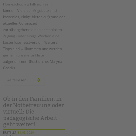
Homeschooling hilfreich sein
können. Viele der Angebote sind
kostenlos, einige bieten aufgrund der
aktuellen Coronazeit
vorrübergehend einen kostenlosen
Zugang - oder einige Wochen eine
kostenlose Tetstversion. Weitere
Tipps sind willkommen und werden
gerne in unsere Linkliste
aufgenommen. (Recherche: Maryna
Gostik)
homeschooling?
weiterlesen
linktipps
für
eltern
Ob in den Familien, in
der Notbetreuung oder
virtuell: Die
pädagogische Arbeit
geht weiter!
ERSTELLT
31.03.2020
THEMA
Corona