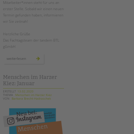
Mitarbeiter*innen steht für uns an
erster Stelle. Sobald wir einen neuen
Termin gefunden haben, informieren
wir Sie zeitnah!
Herzliche Grüße
Das Fachtagsteam der tandem BTL
gGmbH
fachtag:
weiterlesen
wege
zur
erziehungs-
partnerschaft
Menschen im Harzer
Kiez: Januar
ERSTELLT
13.02.2020
THEMA
Menschen im Harzer Kiez
VON
Barbara Brecht-Hadraschek