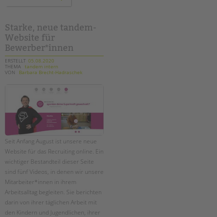
im
harzer
kiez:
unser
fotoprojekt
Starke, neue tandem-
im
Website für
norden
neuköllns
Bewerber*innen
geht
weiter!
ERSTELLT
05.08.2020
THEMA
tandem intern
VON
Barbara Brecht-Hadraschek
Seit Anfang August ist unsere neue
Website für das Recruiting online. Ein
wichtiger Bestandteil dieser Seite
sind fünf Videos, in denen wir unsere
Mitarbeiter*innen in ihrem
Arbeitsalltag begleiten. Sie berichten
darin von ihrer täglichen Arbeit mit
den Kindern und Jugendlichen, ihrer