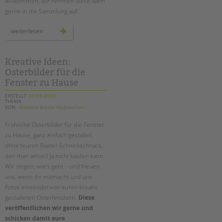
willkommen, wir nehmen diese dann
gerne in die Sammlung auf.
informationen
weiterlesen
zu
corona
für
menschen
mit
Kreative Ideen:
behinderung
Osterbilder für die
–
linksammlung
Fenster zu Hause
ERSTELLT
30.03.2020
THEMA
VON
Barbara Brecht-Hadraschek
Fröhliche Osterbilder für die Fenster
zu Hause, ganz einfach gestaltet,
ohne teuren Bastel-Schnickschnack,
den man aktuell ja nicht kaufen kann.
Wir zeigen, wie’s geht – und freuen
uns, wenn ihr mitmacht und uns
Fotos einsendet von euren kreativ
gestalteten Osterfenstern.
Diese
veröffentlichen wir gerne und
schicken damit eure