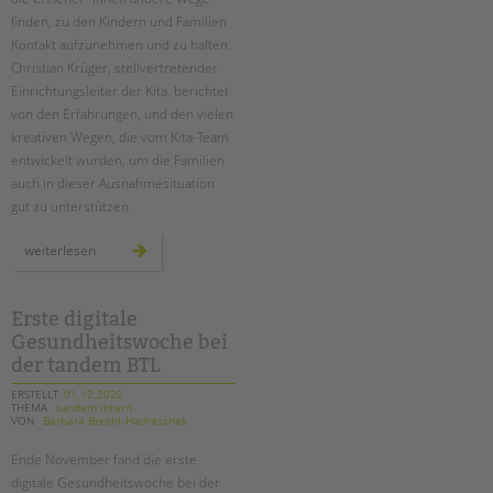
finden, zu den Kindern und Familien
Kontakt aufzunehmen und zu halten.
Christian Krüger, stellvertretender
Einrichtungsleiter der Kita, berichtet
von den Erfahrungen, und den vielen
kreativen Wegen, die vom Kita-Team
entwickelt wurden, um die Familien
auch in dieser Ausnahmesituation
gut zu unterstützen.
im
weiterlesen
kontakt
bleiben
mit
kindern
und
Erste digitale
familien
Gesundheitswoche bei
–
auch
der tandem BTL
im
lockdown
ERSTELLT
01.12.2020
THEMA
tandem intern
VON
Barbara Brecht-Hadraschek
Ende November fand die erste
digitale Gesundheitswoche bei der