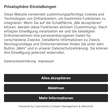
Telefon 030 443360-0
Fax 030 44 336040
E-Mail:
office@tandembtl.de
Karriere
Melden Sie sich hier für unseren
Newsletter
an.
Schreiben Sie uns.
X