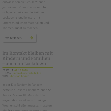
tandem international
entwickelten die Schüler*innen
gemeinsam Zukunftsvisionen für
KARRIERE
sich, verarbeiteten die Zeit des
Lockdowns und lernten, mit
Stellenangebote
unterschiedlichen Materialien und
tandem als Arbeitgeberin
Themen Kunst zu machen.
NEWS/BLOG
lernbrücken:
weiterlesen
mit
unkuerzbar
kunst
brücken
Briefe an Kai
bauen
Im Kontakt bleiben mit
Kindern und Familien
PRESSE
– auch im Lockdown
ERSTELLT
02.12.2020
Magazin
THEMA
CoronaKinderschutzKita
VON
Christian Krüger
KONTAKT
Impressum
In der Kita Tandem in Pankow
betreuen unsere Erzieher*innen 55
Datenschutz
Kinder. Als am 18. März die Kita
Hinweisgebersystem
wegen des Lockdowns für einige
Intranet
Wochen schließen musste, mussten
die Erzieher*innen andere Wege