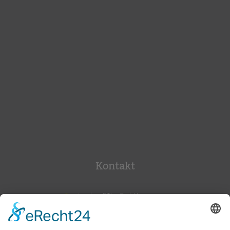
Kontakt
tandem BTL gGmbH
Potsdamer Str. 182
10783 Berlin