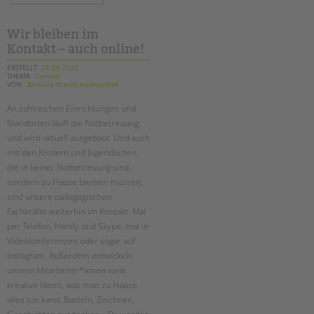
in
dem
medien
Wir bleiben im
Kontakt – auch online!
ERSTELLT
28.04.2020
THEMA
Corona
VON
Barbara Brecht-Hadraschek
An zahlreichen Einrichtungen und
Standorten läuft die Notbetreuung
und wird aktuell ausgebaut. Und auch
mit den Kindern und Jugendlichen,
die in keiner Notbetreuung sind,
sondern zu Hause bleiben müssen,
sind unsere pädagogischen
Fachkräfte weiterhin im Kontakt. Mal
per Telefon, Handy und Skype, mal in
Videokonferenzen oder sogar auf
Instagram. Außerdem entwickeln
unsere Mitarbeiter*innen viele
kreative Ideen, was man zu Hause
alles tun kann: Basteln, Zeichnen,