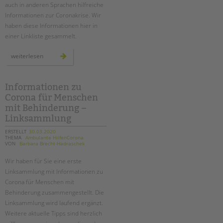
auch in anderen Sprachen hilfreiche
Informationen zur Coronakrise. Wir
haben diese Informationen hier in
einer Linkliste gesammelt.
mehrsprachige
weiterlesen
informationen
zur
coronakrise
-
linktipps
Informationen zu
Corona für Menschen
mit Behinderung –
Linksammlung
ERSTELLT
30.03.2020
THEMA
Ambulante HilfenCorona
VON
Barbara Brecht-Hadraschek
Wir haben für Sie eine erste
Linksammlung mit Informationen zu
Corona für Menschen mit
Behinderung zusammengestellt. Die
Linksammlung wird laufend ergänzt.
Weitere aktuelle Tipps sind herzlich