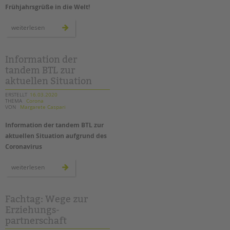
Frühjahrsgrüße in die Welt!
kreative
weiterlesen
ideen:
osterbilder
für
die
fenster
Information der
zu
tandem BTL zur
hause
aktuellen Situation
ERSTELLT
16.03.2020
THEMA
Corona
VON
Margarete Caspari
Information der tandem BTL zur
aktuellen Situation aufgrund des
Coronavirus
information
weiterlesen
der
tandem
btl
zur
aktuellen
Fachtag: Wege zur
situation
Erziehungs-
partnerschaft