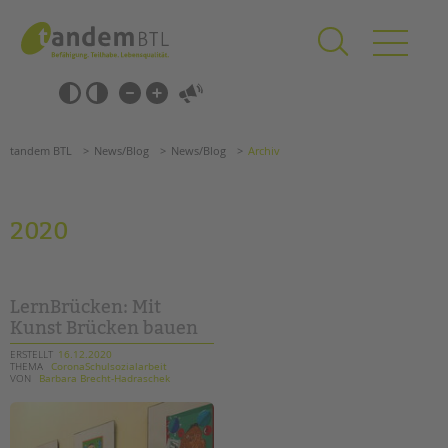
Zum
Navigation
Inhalt
überspringen
springen
Navigation
Barrierefrei-
überspringen
Einstellungen
überspringen
ANGEBOTE
tandem BTL
News/Blog
News/Blog
Archiv
KITA & FRÜHE HILFEN
SCHULE & GANZTAG
2020
Grundschulen
Oberschulen
Förderzentren
LernBrücken: Mit
Kollegs
Kunst Brücken bauen
EFöB
ERSTELLT
16.12.2020
THEMA
CoronaSchulsozialarbeit
Schulbezogene Sozialarbeit
VON
Barbara Brecht-Hadraschek
Tagesgruppen
HILFEN ZUR ERZIEHUNG