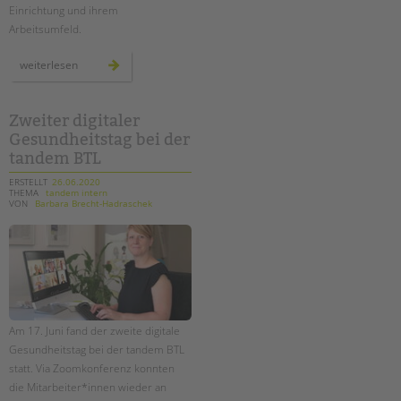
Einrichtung und ihrem
Arbeitsumfeld.
starke,
weiterlesen
neue
tandem-
website
für
bewerber*innen
Zweiter digitaler
Gesundheitstag bei der
tandem BTL
ERSTELLT
26.06.2020
THEMA
tandem intern
VON
Barbara Brecht-Hadraschek
Am 17. Juni fand der zweite digitale
Gesundheitstag bei der tandem BTL
statt. Via Zoomkonferenz konnten
die Mitarbeiter*innen wieder an