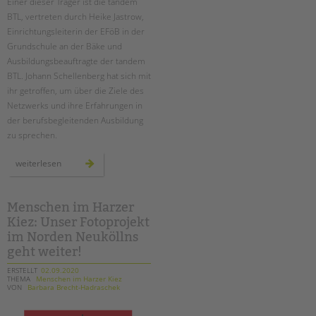
Einer dieser Träger ist die tandem
BTL, vertreten durch Heike Jastrow,
Einrichtungsleiterin der EFöB in der
Grundschule an der Bäke und
Ausbildungsbeauftragte der tandem
BTL. Johann Schellenberg hat sich mit
ihr getroffen, um über die Ziele des
Netzwerks und ihre Erfahrungen in
der berufsbegleitenden Ausbildung
zu sprechen.
netzwerk
weiterlesen
berufsbegleitende
erzieherausbildung
Menschen im Harzer
Kiez: Unser Fotoprojekt
im Norden Neuköllns
geht weiter!
ERSTELLT
02.09.2020
THEMA
Menschen im Harzer Kiez
VON
Barbara Brecht-Hadraschek