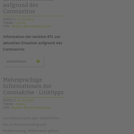
pädagogische
aufgrund des
arbeit
geht
Coronavirus
weiter!
ERSTELLT
31.03.2020
THEMA
Corona
VON
Barbara Brecht-Hadraschek
Information der tandem BTL zur
aktuellen Situation aufgrund des
Coronavirus
information
weiterlesen
der
tandem
btl
zur
aktuellen
Mehrsprachige
situation
Informationen zur
aufgrund
des
Coronakrise - Linktipps
coronavirus
ERSTELLT
31.03.2020
THEMA
Corona
VON
Barbara Brecht-Hadraschek
Von Arbeitsrecht über Soforthilfen
bis zu Homeschooling und
Notbetreuung: Mittlerweile gibt es