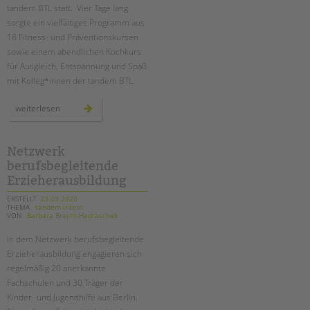
tandem BTL statt. Vier Tage lang
sorgte ein vielfältiges Programm aus
18 Fitness- und Präventionskursen
sowie einem abendlichen Kochkurs
für Ausgleich, Entspannung und Spaß
mit Kolleg*innen der tandem BTL.
erste
weiterlesen
digitale
gesundheitswoche
bei
der
tandem
Netzwerk
btl
berufsbegleitende
Erzieherausbildung
ERSTELLT
23.09.2020
THEMA
tandem intern
VON
Barbara Brecht-Hadraschek
In dem Netzwerk berufsbegleitende
Erzieherausbildung engagieren sich
regelmäßig 20 anerkannte
Fachschulen und 30 Träger der
Kinder- und Jugendhilfe aus Berlin.