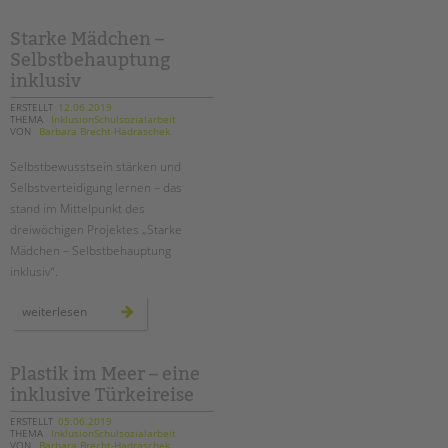
tandem international
beim
20.
lauf
Starke Mädchen –
KARRIERE
der
Selbstbehauptung
berliner
Stellenangebote
wasserbetriebe
inklusiv
tandem als Arbeitgeberin
ERSTELLT
12.06.2019
THEMA
InklusionSchulsozialarbeit
NEWS/BLOG
VON
Barbara Brecht-Hadraschek
Selbstbewusstsein stärken und
unkuerzbar
Selbstverteidigung lernen – das
Briefe an Kai
stand im Mittelpunkt des
dreiwöchigen Projektes „Starke
PRESSE
Mädchen – Selbstbehauptung
inklusiv“.
Magazin
KONTAKT
starke
weiterlesen
mädchen
–
Impressum
selbstbehauptung
inklusiv
Datenschutz
Plastik im Meer – eine
Hinweisgebersystem
inklusive Türkeireise
Intranet
ERSTELLT
05.06.2019
THEMA
InklusionSchulsozialarbeit
VON
Barbara Brecht-Hadraschek