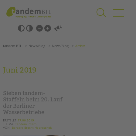
Zum
Navigation
Inhalt
überspringen
springen
Navigation
Barrierefrei-
überspringen
Einstellungen
überspringen
ANGEBOTE
tandem BTL
News/Blog
News/Blog
Archiv
KITA & FRÜHE HILFEN
SCHULE & GANZTAG
Juni 2019
Grundschulen
Oberschulen
Förderzentren
Sieben tandem-
Kollegs
Staffeln beim 20. Lauf
der Berliner
EFöB
Wasserbetriebe
Schulbezogene Sozialarbeit
Tagesgruppen
ERSTELLT
17.06.2019
THEMA
tandem intern
VON
Barbara Brecht-Hadraschek
HILFEN ZUR ERZIEHUNG