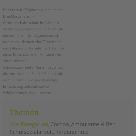
Bereits seit 2,5 Jahren gibt es an der
Lina-Morgenstern-
Gemeinschaftsschule im Rahmen
des Ganztagangebots eine Türkei-AG,
die einmal im Jahr organisatorisch
und inhaltlich auch eine Türkeireise
nach Afacan vorbereitet. 2018 wurde
diese Reise das erste Mal auch von
einer unserer
Schulsozialarbeiter*innen begleitet,
die vor allem die Schüler*innen mit
dem Förderschwerpunkt geistige
Entwicklung betreute sowie
Schüler*innen, die durch ihre
psychosozialen Probleme stark
gefordert waren. 2019 wird das
Themen
Reise-Projekt weitergeführt.
Alle Kategorien
Corona
Ambulante Hilfen
plastik
weiterlesen
im
Schulsozialarbeit
Kinderschutz
meer
–