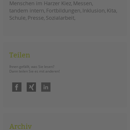
Menschen im Harzer Kiez
eine
Messen
inklusive
türkeireise
tandem intern
Fortbildungen
Inklusion
Kita
Schule
Presse
Sozialarbeit
Teilen
Ihnen gefällt, was Sie lesen?
Dann teilen Sie es mit anderen!
Facebook
Xing
LinkedIn
Archiv