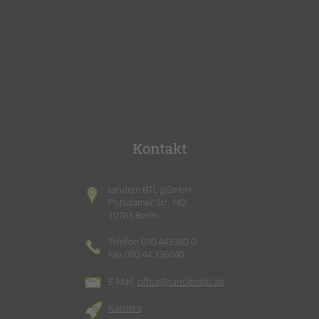
Kontakt
tandem BTL gGmbH
Potsdamer Str. 182
10783 Berlin
Telefon 030 443360-0
Fax 030 44 336040
E-Mail:
office@tandembtl.de
Karriere