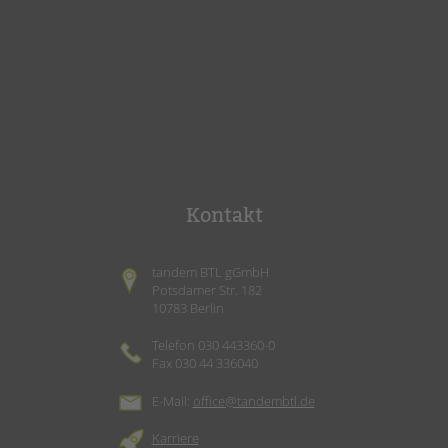
Kontakt
tandem BTL gGmbH
Potsdamer Str. 182
10783 Berlin
Telefon 030 443360-0
Fax 030 44 336040
E-Mail:
office@tandembtl.de
Karriere