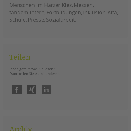
menschen
Menschen im Harzer Kiez
Messen
mit
komplexen
tandem intern
Fortbildungen
Inklusion
Kita
beeinträchtigungen
Schule
Presse
Sozialarbeit
Teilen
Ihnen gefällt, was Sie lesen?
Dann teilen Sie es mit anderen!
Facebook
Xing
LinkedIn
Archiv