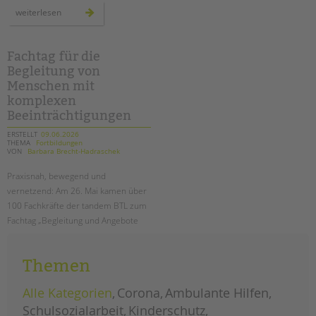
tandem international
im
weiterlesen
zeichen
KARRIERE
der
gemeinschaft:
der
Stellenangebote
konrad-
Fachtag für die
wachsmann-
tandem als Arbeitgeberin
Begleitung von
werte-
tag
Menschen mit
NEWS/BLOG
komplexen
Beeinträchtigungen
unkuerzbar
ERSTELLT
09.06.2026
Briefe an Kai
THEMA
Fortbildungen
VON
Barbara Brecht-Hadraschek
PRESSE
Praxisnah, bewegend und
vernetzend: Am 26. Mai kamen über
Magazin
100 Fachkräfte der tandem BTL zum
KONTAKT
Fachtag „Begleitung und Angebote
für Menschen mit komplexen
Impressum
Beeinträchtigungen“ zusammen.
Datenschutz
Themen
Hinweisgebersystem
fachtag
weiterlesen
für
Alle Kategorien
Corona
Ambulante Hilfen
Intranet
die
begleitung
Schulsozialarbeit
Kinderschutz
von