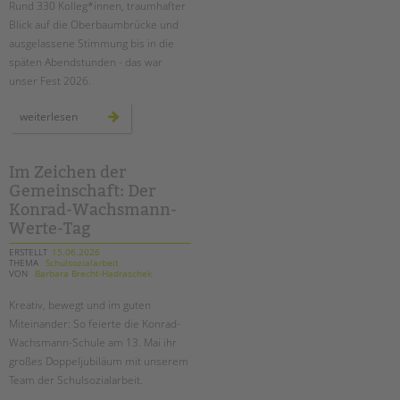
Rund 330 Kolleg*innen, traumhafter
Blick auf die Oberbaumbrücke und
EINGLIEDERUNGSHILFE
ausgelassene Stimmung bis in die
späten Abendstunden - das war
BETREUTES WOHNEN
unser Fest 2026.
TANDEM BTL AKADEMIE
sommer,
weiterlesen
sonne,
spreeufer:
Zertfikatskurse
das
war
Seminarkalender
unser
Im Zeichen der
tandem
Seminarräume
Gemeinschaft: Der
btl
sommerfest
Konrad-Wachsmann-
2026!
STADTTEILARBEIT
Werte-Tag
ERSTELLT
15.06.2026
THEMA
Schulsozialarbeit
PROFIL | LEITBILD
VON
Barbara Brecht-Hadraschek
Bereiche im Überblick
Kreativ, bewegt und
im guten
Kinder- und Jugendschutz
Miteinander
: So feierte die Konrad-
Unsere Videos
Wachsmann-Schule am 13. Mai ihr
Gesellschafter VdK
großes Doppeljubiläum mit unserem
Team der Schulsozialarbeit.
schoolcoach BTL