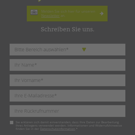
Melden Sie sich hier für unseren
Newsletter
an.
Schreiben Sie uns.
Pflichtfeld
Sie erklären sich damit einverstanden, dass Ihre Daten zur Bearbeitung
Ihres Anliegens verwendet werden. Informationen und Widerrufshinweise
finden Sie in der
Datenschutzinformation
.
*