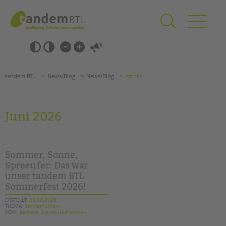
Zum
Navigation
Inhalt
überspringen
springen
Navigation
Barrierefrei-
überspringen
Einstellungen
überspringen
ANGEBOTE
tandem BTL
News/Blog
News/Blog
Archiv
KITA & FRÜHE HILFEN
SCHULE & GANZTAG
Juni 2026
Grundschulen
Oberschulen
Förderzentren
Sommer, Sonne,
Kollegs
Spreeufer: Das war
unser tandem BTL
EFöB
Sommerfest 2026!
Schulbezogene Sozialarbeit
Tagesgruppen
ERSTELLT
29.06.2026
THEMA
tandem intern
VON
Barbara Brecht-Hadraschek
HILFEN ZUR ERZIEHUNG
Suchen