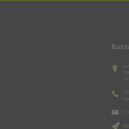
Kont
ta
Po
10
Te
Fa
E-
Ka