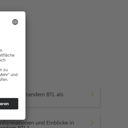
itende die tandem BTL als
Informationen und Einblicke in
 tandem BTL?