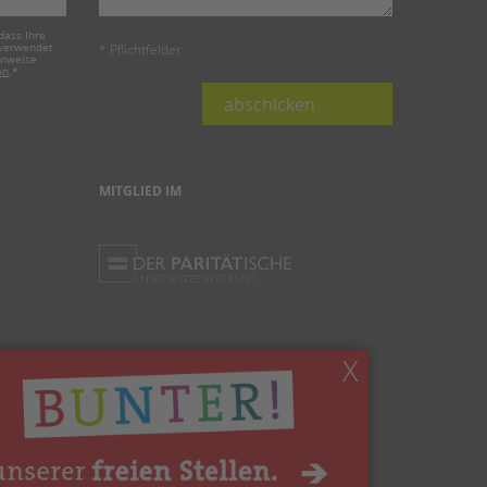
dass Ihre
 verwendet
* Pflichtfelder
inweise
on
.
*
abschicken
MITGLIED IM
X
Ihnen gefällt, was Sie lesen?
Dann teilen Sie es mit anderen!