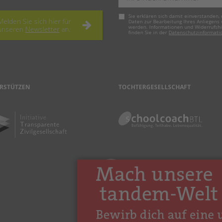
Pflichtfeld
Sie erklären sich damit einverstanden, 
Melden Sie sich hier für
Daten zur Bearbeitung Ihres Anliegens
werden. Informationen und Widerrufsh
unseren
Newsletter
an.
finden Sie in der
Datenschutzinformati
RSTÜTZEN
TOCHTERGESELLSCHAFT
nach oben