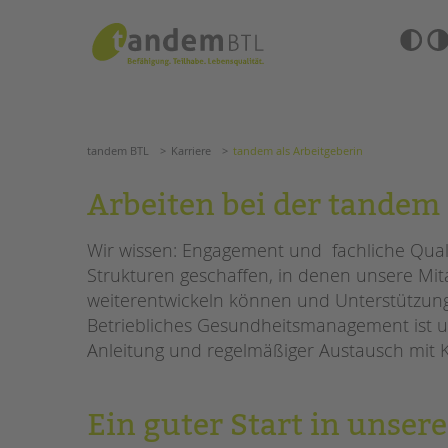
Zum
Navigation
Inhalt
überspringen
springen
Barrierefre
Einstellun
tandem BTL
Karriere
tandem als Arbeitgeberin
übersprin
Navigation
überspringen
SUCHE
tandem BTL
Karriere
tandem als Arbeitgeberin
ANGEBOTE
Arbeiten bei der tande
KITA & FRÜHE HILFEN
HILFEN ZUR ERZIE
Wir wissen: Engagement und fachliche Quali
Strukturen geschaffen, in denen unsere Mi
SCHULE & GANZTAG
EINGLIEDERUNGSHI
weiterentwickeln können und Unterstützung
Grundschulen
Betriebliches Gesundheitsmanagement ist un
BETREUTES WOHNE
Oberschulen
Anleitung und regelmäßiger Austausch mit K
Förderzentren
TANDEM BTL AKADE
Kollegs
EFöB
Zertfikatskurse
Ein guter Start in uns
Schulbezogene Sozialarbeit
Seminarkalender
Tagesgruppen
Seminarräume