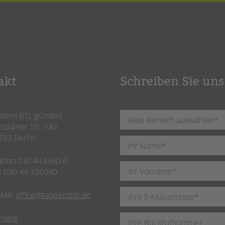
akt
Schreiben Sie uns
ndem BTL gGmbH
tsdamer Str. 182
783 Berlin
lefon 030 443360-0
x 030 44 336040
Mail:
office@tandembtl.de
rriere