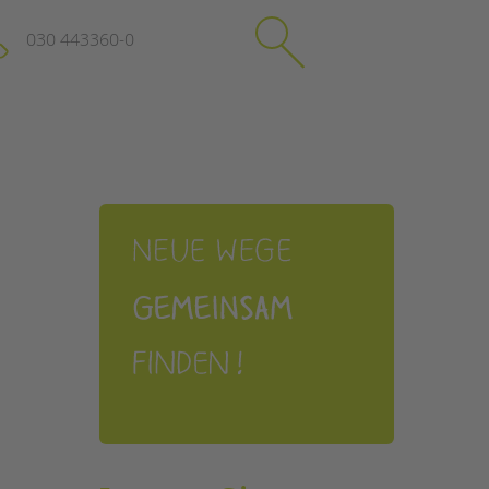
030 443360-0
schließen
KONTAKT
Suchen
e
Impressum
itgeberin
Datenschutz
Hinweisgebersystem
Intranet