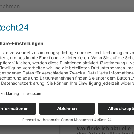
ernehmen
e Fort- und Weiterbildungsmöglichkeiten
 Silvester als arbeitsfreie Tage
nen!
geboten
a tandem als Arbeitgeberin
geberin aus?
Wie bewerten Mitarbe
Arbeitgeberin?
bietet tandem
Wo finde ich aktuelle 
den Arbeitsalltag bei