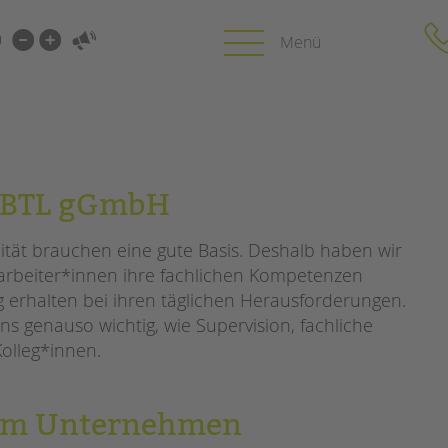
i-
gen
gen
PROFIL | LEITBILD
KARRIERE
m BTL gGmbH
HUNG
Bereiche im Überblick
Stellenangebot
tät brauchen eine gute Basis. Deshalb haben wir
Kinder- und Jugendschutz
tandem als Arbe
tarbeiter*innen ihre fachlichen Kompetenzen
Unsere Videos
LFE
 erhalten bei ihren täglichen Herausforderungen.
Gesellschafter VdK
NEWS/BLOG
schoolcoach BTL
s genauso wichtig, wie Supervision, fachliche
N
tandem international
olleg*innen.
unkuerzbar
MIE
Briefe an Kai
erem Unternehmen
PRESSE