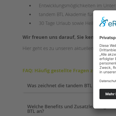
Entwicklungsmöglichkeiten im Unt
tandem BTL Akademie für regelmäßig
30 Tage Urlaub sowie Heiligabend und
Wir freuen uns darauf, Sie kennenzuler
Hier geht es zu unseren aktuellen
Stellenan
FAQ: Häufig gestellte Fragen zum Them
Was zeichnet die tandem BTL als Arbeit
Welche Benefits und Zusatzleistungen 
BTL an?