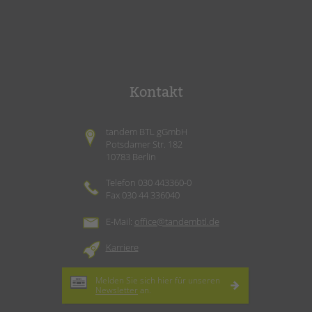
Kontakt
tandem BTL gGmbH
Potsdamer Str. 182
10783 Berlin
Telefon 030 443360-0
Fax 030 44 336040
E-Mail:
office@tandembtl.de
Karriere
Melden Sie sich hier für unseren
Newsletter
an.