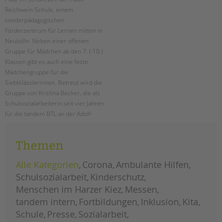
tandem international
Reichwein-Schule, einem
KARRIERE
sonderpädagogischen
Förderzentrum für Lernen mitten in
Stellenangebote
Neukölln. Neben einer offenen
tandem als Arbeitgeberin
Gruppe für Mädchen ab den 7. (-10.)
Klassen gibt es auch eine feste
NEWS/BLOG
Mädchengruppe für die
Siebtklässlerinnen. Betreut wird die
unkuerzbar
Gruppe von Kristina Becker, die als
Briefe an Kai
Schulsozialarbeiterin seit vier Jahren
für die tandem BTL an der Adolf-
PRESSE
Reichwein-Schule arbeitet.
Magazin
Themen
mädchenarbeit
weiterlesen
an
KONTAKT
der
adolf-
Alle Kategorien
Corona
Ambulante Hilfen
reichwein-
Impressum
schule
Schulsozialarbeit
Kinderschutz
Datenschutz
Menschen im Harzer Kiez
Messen
Hinweisgebersystem
tandem intern
Fortbildungen
Inklusion
Kita
Intranet
Schule
Presse
Sozialarbeit