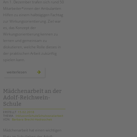
Am 1. Dezember trafen sich rund 50
Mitarbeiter*innen der Ambulanten
EINGLIEDERUNGSHILFE
Hilfen zu einem halbtägigen Fachtag
zur Wirkungsorientierung. Ziel war
BETREUTES WOHNEN
es, das Konzept der
Wirkungsorientierung kennen zu
TANDEM BTL AKADEMIE
lernen und gemeinsam zu
diskutieren, welche Rolle dieses in
Zertfikatskurse
der praktischen Arbeit zukünftig
Seminarkalender
spielen kann.
Seminarräume
wirkungsorientierung
weiterlesen
in
STADTTEILARBEIT
den
ambulanten
hilfen
–
Mädchenarbeit an der
PROFIL | LEITBILD
ein
Adolf-Reichwein-
fachtag
Bereiche im Überblick
bei
Schule
der
Kinder- und Jugendschutz
tandem
btl
ERSTELLT
15.02.2018
Unsere Videos
THEMA
InklusionSchuleSchulsozialarbeit
VON
Barbara Brecht-Hadraschek
Gesellschafter VdK
Mädchenarbeit hat einen wichtigen
schoolcoach BTL
Platz im Schulleben der Adolf-