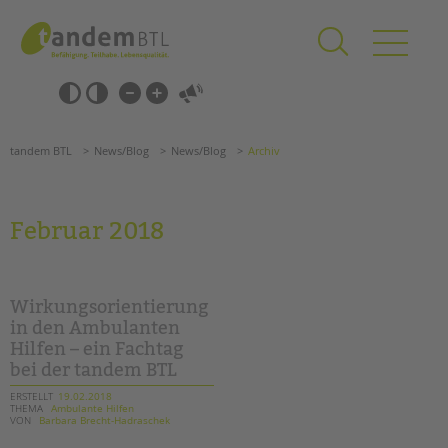
Zum
Navigation
Inhalt
überspringen
springen
Navigation
Barrierefrei-
überspringen
Einstellungen
überspringen
ANGEBOTE
tandem BTL
News/Blog
News/Blog
Archiv
KITA & FRÜHE HILFEN
SCHULE & GANZTAG
Februar 2018
Grundschulen
Oberschulen
Förderzentren
Wirkungsorientierung
Kollegs
in den Ambulanten
Hilfen – ein Fachtag
EFöB
bei der tandem BTL
Schulbezogene Sozialarbeit
Tagesgruppen
ERSTELLT
19.02.2018
THEMA
Ambulante Hilfen
VON
Barbara Brecht-Hadraschek
HILFEN ZUR ERZIEHUNG
Suchen