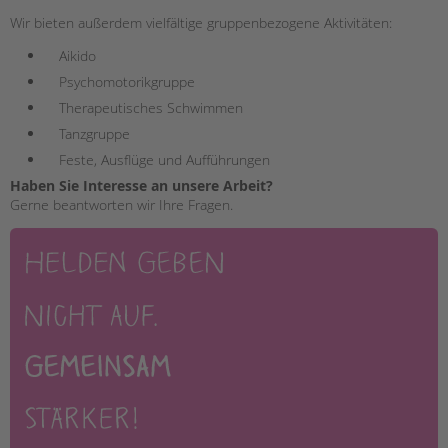
tandem international
Wir bieten außerdem vielfältige gruppenbezogene Aktivitäten:
KARRIERE
Aikido
Stellenangebote
Psychomotorikgruppe
tandem als Arbeitgeberin
Therapeutisches Schwimmen
NEWS/BLOG
Tanzgruppe
Feste, Ausflüge und Aufführungen
unkuerzbar
Haben Sie Interesse an unsere Arbeit?
Briefe an Kai
Gerne beantworten wir Ihre Fragen.
PRESSE
Magazin
KONTAKT
Impressum
Datenschutz
Hinweisgebersystem
Intranet