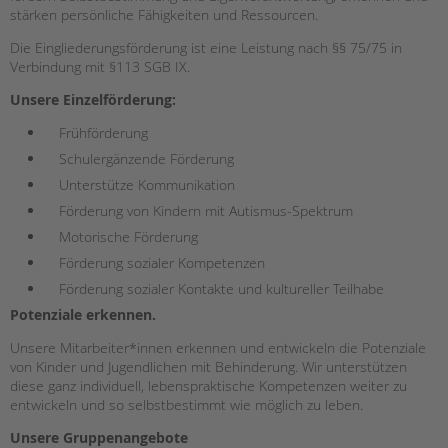
stärken persönliche Fähigkeiten und Ressourcen.
EINGLIEDERUNGSHILFE
Die Eingliederungsförderung ist eine Leistung nach §§ 75/75 in
Verbindung mit §113 SGB IX.
BETREUTES WOHNEN
Unsere Einzelförderung:
TANDEM BTL AKADEMIE
Frühförderung
Schulergänzende Förderung
Zertfikatskurse
Seminarkalender
Unterstütze Kommunikation
Seminarräume
Förderung von Kindern mit Autismus-Spektrum
Motorische Förderung
STADTTEILARBEIT
Förderung sozialer Kompetenzen
Förderung sozialer Kontakte und kultureller Teilhabe
PROFIL | LEITBILD
Potenziale erkennen.
Bereiche im Überblick
Unsere Mitarbeiter*innen erkennen und entwickeln die Potenziale
Kinder- und Jugendschutz
von Kinder und Jugendlichen mit Behinderung. Wir unterstützen
Unsere Videos
diese ganz individuell, lebenspraktische Kompetenzen weiter zu
Gesellschafter VdK
entwickeln und so selbstbestimmt wie möglich zu leben.
schoolcoach BTL
Unsere Gruppenangebote