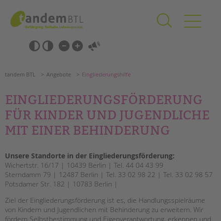
Zum
Navigation
Inhalt
überspringen
springen
Navigation
Barrierefrei-
überspringen
Einstellungen
überspringen
ANGEBOTE
tandem BTL
Angebote
Eingliederungshilfe
KITA & FRÜHE HILFEN
EINGLIEDERUNGSFÖRDERUNG
SCHULE & GANZTAG
FÜR KINDER UND JUGENDLICHE
Grundschulen
MIT EINER BEHINDERUNG
Oberschulen
Förderzentren
Unsere Standorte in der Eingliederungsförderung:
Kollegs
Wichertstr. 16/17 | 10439 Berlin | Tel. 44 04 43 99
EFöB
Sterndamm 79 | 12487 Berlin | Tel. 33 02 98 22 | Tel. 33 02 98 57
Potsdamer Str. 182 | 10783 Berlin |
Schulbezogene Sozialarbeit
Tagesgruppen
Suchen
Ziel der Eingliederungsförderung ist es, die Handlungsspielräume
von Kindern und Jugendlichen mit Behinderung zu erweitern. Wir
HILFEN ZUR ERZIEHUNG
fördern Selbstbestimmung und Eigenverantwortung, erkennen und