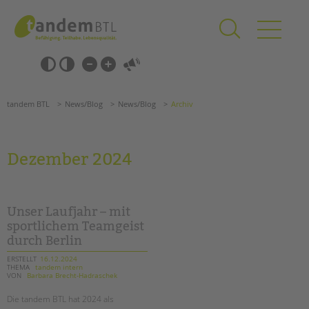
Zum
Navigation
Inhalt
überspringen
springen
Navigation
Barrierefrei-
überspringen
Einstellungen
überspringen
ANGEBOTE
tandem BTL
News/Blog
News/Blog
Archiv
KITA & FRÜHE HILFEN
SCHULE & GANZTAG
Dezember 2024
Grundschulen
Oberschulen
Förderzentren
Unser Laufjahr – mit
Kollegs
sportlichem Teamgeist
durch Berlin
EFöB
Schulbezogene Sozialarbeit
ERSTELLT
16.12.2024
THEMA
tandem intern
Tagesgruppen
VON
Barbara Brecht-Hadraschek
HILFEN ZUR ERZIEHUNG
Die tandem BTL hat 2024 als