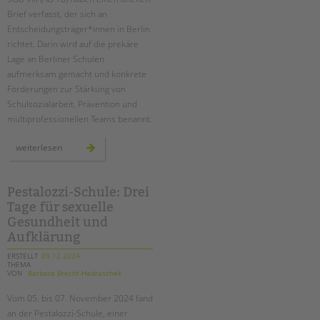
tandem international
Brief verfasst, der sich an
KARRIERE
Entscheidungsträger*innen in Berlin
richtet. Darin wird auf die prekäre
Stellenangebote
Lage an Berliner Schulen
tandem als Arbeitgeberin
aufmerksam gemacht und konkrete
Forderungen zur Stärkung von
NEWS/BLOG
Schulsozialarbeit, Prävention und
multiprofessionellen Teams benannt.
unkuerzbar
Briefe an Kai
offener
weiterlesen
brief
der
agen
PRESSE
78
Pestalozzi-Schule: Drei
Tage für sexuelle
Magazin
KONTAKT
Gesundheit und
Aufklärung
Impressum
ERSTELLT
09.12.2024
Datenschutz
THEMA
VON
Barbara Brecht-Hadraschek
Hinweisgebersystem
Intranet
Vom 05. bis 07. November 2024 fand
an der Pestalozzi-Schule, einer