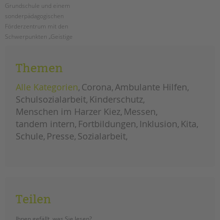
Grundschule und einem
sonderpädagogischen
Förderzentrum mit den
Schwerpunkten „Geistige
Entwicklung“ und „Lernen“, das
interaktive Präventionsprojekt
Themen
„LIEBESLEBEN“ statt.
Alle Kategorien
Corona
Ambulante Hilfen
pestalozzi-
weiterlesen
schule:
Schulsozialarbeit
Kinderschutz
drei
tage
Menschen im Harzer Kiez
Messen
für
sexuelle
tandem intern
gesundheit
Fortbildungen
Inklusion
Kita
und
aufklärung
Schule
Presse
Sozialarbeit
Teilen
Ihnen gefällt, was Sie lesen?