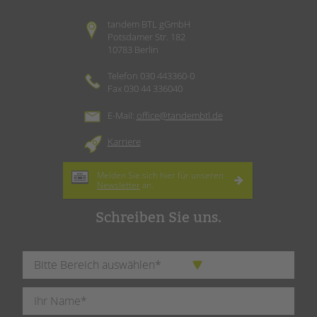
tandem BTL gGmbH
Potsdamer Str. 182
10783 Berlin
Telefon 030 443360-0
Fax 030 44 336040
E-Mail:
office@tandembtl.de
Karriere
Melden Sie sich hier für unseren
Newsletter
an.
Schreiben Sie uns.