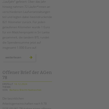
Suchen
„Laufjahr“ gefeiert: Über das Jahr
hinweg nahmen 72 Läufer*innen an
EINGLIEDERUNGSHILFE
verschiedenen Laufveranstaltungen
teil und legten dabei beeindruckende
BETREUTES WOHNEN
821 Kilometer zurück. Für jeden
gelaufenen Kilometer wurde 1 Euro
TANDEM BTL AKADEMIE
für ein Mädchenprojekt in Sri Lanka
gesammelt, die tandem BTL rundet
Zertfikatskurse
die Spendensumme jetzt auf
Seminarkalender
insgesamt 1.000 Euro auf.
Seminarräume
unser
weiterlesen
laufjahr
STADTTEILARBEIT
–
mit
sportlichem
teamgeist
Offener Brief der AGen
PROFIL | LEITBILD
durch
78
berlin
Bereiche im Überblick
ERSTELLT
16.12.2024
Kinder- und Jugendschutz
THEMA
VON
Barbara Brecht-Hadraschek
Unsere Videos
Gesellschafter VdK
Die bezirklichen
Arbeitsgemeinschaften nach § 78
schoolcoach BTL
SGB VIII (AG 78) haben einen offenen