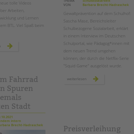
Magazin
THEMA
Schulsozialarbeit
neue tolle Videos
VON
Barbara Brecht-Hadraschek
über Arbeiten,
Gewaltprävention auf dem Schulhof:
wicklung und Lernen
Sascha Mase, Bereichsleiter
dem BTL. Viel Spaß beim
Schulbezogene Sozialarbeit, erklärt
in einem Interview im Deutschen
Schulportal, wie Pädagog*innen mit
neue
n
videos
dem neuen Trend umgehen
online
können, der durch die Netflix-Serie
"Squid Game" ausgelöst wurde.
em Fahrrad
gewaltprävention:
weiterlesen
was
tun
en Spuren
bei
"squid
hemals
game"
auf
dem
ten Stadt
schulhof?
.10.2021
ndem intern
rbara Brecht-Hadraschek
Preisverleihung