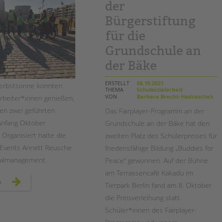
der
Bürgerstiftung
für die
Grundschule an
der Bäke
ERSTELLT
08.10.2021
erbstsonne konnten
THEMA
Schulsozialarbeit
VON
Barbara Brecht-Hadraschek
rbeiter*innen genießen,
den zwei geführten
Das Fairplayer-Programm an der
Anfang Oktober
Grundschule an der Bäke hat den
 Organisiert hatte die
zweiten Platz des Schülerpreises für
 Events Annett Reusche
friedensfähige Bildung „Buddies for
almanagement.
Peace“ gewonnen. Auf der Bühne
am Terrassencafé Kakadu im
mit
n
Tierpark Berlin fand am 8. Oktober
dem
fahrrad
die Preisverleihung statt.
auf
den
Schüler*innen des Fairplayer-
spuren
der