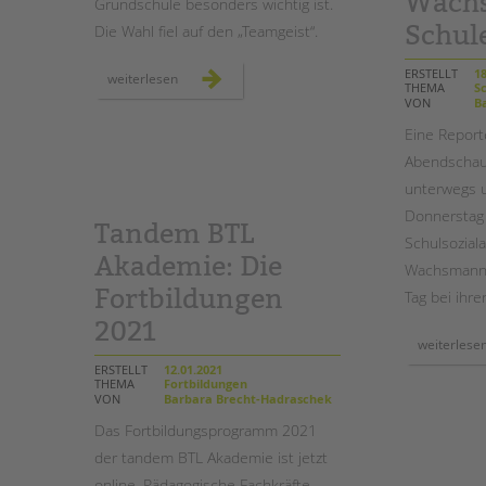
Wach
Grundschule besonders wichtig ist.
Schul
Die Wahl fiel auf den „Teamgeist“.
ERSTELLT
18
denk-
weiterlesen
THEMA
Sc
mal-
VON
Ba
werte:
mit
teamgeist
Eine Report
auf
dem
Abendschau 
schulhof
unterwegs u
Donnerstag
Tandem BTL
Schulsoziala
Akademie: Die
Wachsmann-
Fortbildungen
Tag bei ihre
2021
weiterlese
ERSTELLT
12.01.2021
THEMA
Fortbildungen
VON
Barbara Brecht-Hadraschek
Das Fortbildungsprogramm 2021
der tandem BTL Akademie ist jetzt
online. Pädagogische Fachkräfte