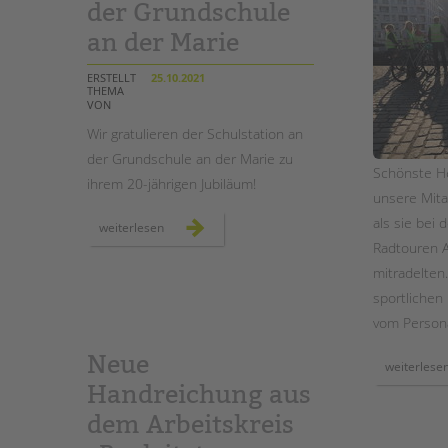
der Grundschule
an der Marie
ERSTELLT
25.10.2021
THEMA
VON
Wir gratulieren der Schulstation an
der Grundschule an der Marie zu
Schönste H
ihrem 20-jährigen Jubiläum!
unsere Mita
als sie bei 
20
weiterlesen
jahre
Radtouren 
schulstation
an
mitradelten.
der
grundschule
sportlichen
an
der
vom Person
marie
Neue
weiterlese
Handreichung aus
dem Arbeitskreis