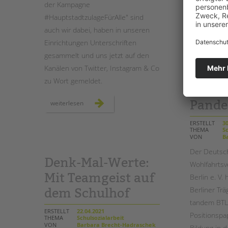
der Kampagne
#HauptstadtzulageFürAlle" sind
auch wir dabei, haben in unseren
Paritä
Einrichtungen Unterschriften
gesammelt und uns jetzt auf den
Positi
Kanälen von Twitter, Instagram & Co
Jugen
zu Wort gemeldet.
Bildun
Pande
hauptstadtzulage
weiterlesen
für
alle
ERSTELLT
30
THEMA
Sc
VON
Ba
Der Deutsch
Denk-Mal-Werte:
Wohlfahrts
Mit Teamgeist auf
Berlin e. V
Berliner Trä
dem Schulhof
tandem BTL
ERSTELLT
22.04.2021
Positionspa
THEMA
Schulsozialarbeit
VON
Barbara Brecht-Hadraschek
Bildung in 