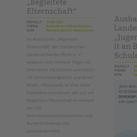
„Begleitete
Elternschaft“
Ausb
ERSTELLT
14.09.2021
Land
THEMA
Ambulante HilfenInklusion
VON
Barbara Brecht-Hadraschek
„Juge
Im Arbeitskreis „Begleitete
it an 
Elternschaft“ des Paritätischen
Schul
Landesverbandes Berlin e. V.
befassen sich mehrere Träger mit
ERSTELLT
10
ihrer Arbeit mit Müttern und Vätern
THEMA
Sc
VON
Sa
mit Lernschwierigkeiten und deren
Kinder. Mittlerweile ist eine dritte
Publikation erschienen, die sich mit
Begleiteter Elternschaft im Kontext
von UN-
Behindertenrechtskonvention und
Bundesteilhabegesetz
auseinandersetzt.