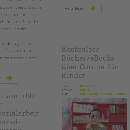
nspapier beleuchtet die
zwei
weiterlesen
jahre
r Menschen im
„kinderschutz
inklusiv“
chehen aus Sicht der
arbeit und gibt
nforderungen und
Kostenlose
as Sozialarbeit an
Bücher/eBooks
nterstützung leisten
über Corona für
Kinder
paritätisches
n
positionspapier:
jugend
ERSTELLT
08.02.2021
und
THEMA
Corona
bildung
VON
Barbara Brecht-Hadraschek
h vom rbb
in
der
pandemie
r
ozialarbeit
onrad-