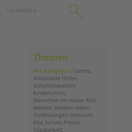
030 443360-0
schließen
KONTAKT
Themen
Suchen
e
Impressum
Alle Kategorien
Corona
itgeberin
Datenschutz
Ambulante Hilfen
Hinweisgebersystem
Schulsozialarbeit
Intranet
Kinderschutz
Menschen im Harzer Kiez
Messen
tandem intern
Fortbildungen
Inklusion
Kita
Schule
Presse
Sozialarbeit