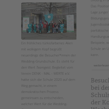
Das Positio
Lage junge
Bildungsges
Jugendsozial
paritätische
Handlungsa
Beispiele, w
Ein fröhliches türkisfarbenes Alien
Schule an U
mit wolkigem Kopf begrüßt
kann.
neuerdings die Besucher*innen der
Wedding-Grundschule. Es steht für
weiterlese
den Wert
Teamgeist
. Begleitet vom
Verein DENK - MAL - WERTE e.V.
Besuc
hatte sich die Schule 2020 auf dem
Weg gemacht, in einem
bei de
demokratischen Prozess
Schuls
gemeinsam zu entscheiden,
der K
welcher Wert für die Wedding-