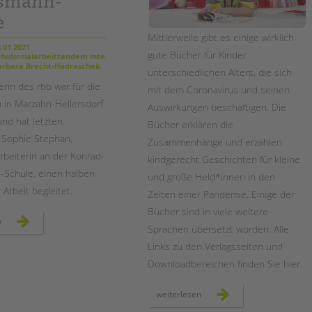
smann-
e
Mittlerweile gibt es einige wirklich
.01.2021
gute Bücher für Kinder
hulsozialarbeittandem intern
rbara Brecht-Hadraschek
unterschiedlichen Alters, die sich
erin des rbb war für die
mit dem Coronavirus und seinen
in Marzahn-Hellersdorf
Auswirkungen beschäftigen. Die
nd hat letzten
Bücher erklären die
 Sophie Stephan,
Zusammenhänge und erzählen
rbeiterin an der Konrad-
kindgerecht Geschichten für kleine
Schule, einen halben
und große Held*innen in den
r Arbeit begleitet.
Zeiten einer Pandemie. Einige der
Bücher sind in viele weitere
besuch
n
Sprachen übersetzt worden. Alle
vom
rbb
bei
Links zu den Verlagsseiten und
der
schulsozialarbeit
Downloadbereichen finden Sie hier.
der
konrad-
wachsmann-
kostenlose
weiterlesen
schule
bücher/ebooks
über