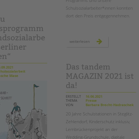
Programms und unsere
ehemals
geteilten
Schulsozialarbeiter*innen konnten
stadt
dort den Preis entgegennehmen.
au
esprogramm
ndsozialarbe
preisverleihung
weiterlesen
der
Berliner
bürgerstiftung
für
en“
die
grundschule
an
Das tandem
der
.09.2021
bäke
hulsozialarbeit
MAGAZIN 2021 ist
sche Mase
da!
ERSTELLT
16.06.2021
THEMA
Presse
VON
Barbara Brecht-Hadraschek
20 Jahre Schulstationen in Steglitz-
Zehlendorf, Kinderschutz inklusiv,
Lernbrückenprojekt an der
Wedding-Grundschule, digitale