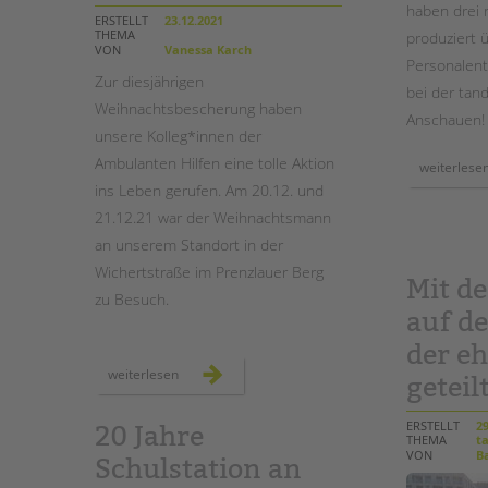
haben drei 
ERSTELLT
23.12.2021
THEMA
produziert 
STADTTEILARBEIT
VON
Vanessa Karch
Personalent
Zur diesjährigen
bei der tan
Weihnachtsbescherung haben
Anschauen!
unsere Kolleg*innen der
Ambulanten Hilfen eine tolle Aktion
weiterlese
ins Leben gerufen. Am 20.12. und
21.12.21 war der Weihnachtsmann
an unserem Standort in der
Wichertstraße im Prenzlauer Berg
Mit d
zu Besuch.
auf d
der e
der
weiterlesen
geteil
weihnachtmann
zu
besuch
bei
ERSTELLT
29
20 Jahre
den
THEMA
ta
ambulanten
VON
Ba
Schulstation an
hilfen