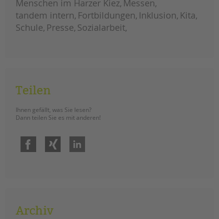
Menschen im Harzer Kiez
Messen
schule
tandem intern
Fortbildungen
Inklusion
Kita
Schule
Presse
Sozialarbeit
Teilen
Ihnen gefällt, was Sie lesen?
Dann teilen Sie es mit anderen!
Facebook
Xing
LinkedIn
Archiv