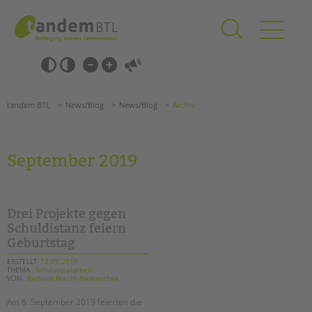
Zum
Navigation
Inhalt
überspringen
springen
Navigation
Barrierefrei-
überspringen
Einstellungen
überspringen
ANGEBOTE
tandem BTL
News/Blog
News/Blog
Archiv
KITA & FRÜHE HILFEN
SCHULE & GANZTAG
September 2019
Grundschulen
Oberschulen
Förderzentren
Drei Projekte gegen
Kollegs
Schuldistanz feiern
Geburtstag
EFöB
Schulbezogene Sozialarbeit
ERSTELLT
12.09.2019
THEMA
Schulsozialarbeit
Tagesgruppen
VON
Barbara Brecht-Hadraschek
HILFEN ZUR ERZIEHUNG
Am 6. September 2019 feierten die