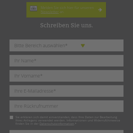
Melden Sie sich hier für unseren
Newsletter
an.
Schreiben Sie uns.
Pflichtfeld
Sie erklären sich damit einverstanden, dass Ihre Daten zur Bearbeitung
Ihres Anliegens verwendet werden. Informationen und Widerrufshinweise
finden Sie in der
Datenschutzinformation
.
*