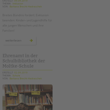
tandem international
ERSTELLT
09.09.2019
THEMA
Inklusion
VON
Barbara Brecht-Hadraschek
KARRIERE
Breites Bündnis fordert: Exklusion
Stellenangebote
beenden: Kinder‐ und Jugendhilfe für
tandem als Arbeitgeberin
alle jungen Menschen und ihre
Familien!
NEWS/BLOG
exklusion
weiterlesen
unkuerzbar
beenden:
kinder‐
Briefe an Kai
und
jugendhilfe
für
Ehrenamt in der
alle
PRESSE
Schulbibliothek der
jungen
menschen
Moltke-Schule
und
ihre
Magazin
familien!
ERSTELLT
02.09.2019
KONTAKT
THEMA
Schule
VON
Barbara Brecht-Hadraschek
Impressum
Datenschutz
Hinweisgebersystem
Intranet