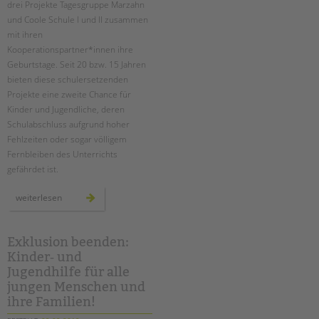
drei Projekte Tagesgruppe Marzahn
Suchen
und Coole Schule I und II zusammen
EINGLIEDERUNGSHILFE
mit ihren
Kooperationspartner*innen ihre
BETREUTES WOHNEN
Geburtstage. Seit 20 bzw. 15 Jahren
bieten diese schulersetzenden
TANDEM BTL AKADEMIE
Projekte eine zweite Chance für
Kinder und Jugendliche, deren
Zertfikatskurse
Schulabschluss aufgrund hoher
Seminarkalender
Fehlzeiten oder sogar völligem
Seminarräume
Fernbleiben des Unterrichts
gefährdet ist.
STADTTEILARBEIT
drei
weiterlesen
projekte
PROFIL | LEITBILD
gegen
schuldistanz
feiern
Bereiche im Überblick
geburtstag
Exklusion beenden:
Kinder- und Jugendschutz
Kinder‐ und
Unsere Videos
Jugendhilfe für alle
jungen Menschen und
Gesellschafter VdK
ihre Familien!
schoolcoach BTL