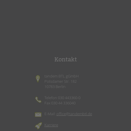
Kontakt
tandem BTL gGmbH
Potsdamer Str. 182
10783 Berlin
Telefon 030 443360-0
Fax 030 44 336040
E-Mail:
office@tandembtl.de
Karriere