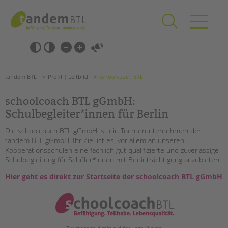
Zum
Navigation
Inhalt
überspringen
springen
Navigation
Barrierefrei-
überspringen
Einstellungen
überspringen
ANGEBOTE
tandem BTL
Profil | Leitbild
schoolcoach BTL
KITA & FRÜHE HILFEN
schoolcoach BTL gGmbH:
SCHULE & GANZTAG
Schulbegleiter*innen für Berlin
Grundschulen
Die schoolcoach BTL gGmbH ist ein Tochterunternehmen der
Oberschulen
tandem BTL gGmbH. Ihr Ziel ist es, vor allem an unseren
Kooperationsschulen eine fachlich gut qualifizierte und zuverlässige
Förderzentren
Schulbegleitung für Schüler*innen mit Beeinträchtigung anzubieten.
Kollegs
Hier geht es direkt zur Startseite der schoolcoach BTL gGmbH
EFöB
Schulbezogene Sozialarbeit
Suchen
Tagesgruppen
HILFEN ZUR ERZIEHUNG