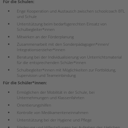
tandem international
Für die Schulen:
KARRIERE
Enge Kooperation und Austausch zwischen schoolcoach BTL
und Schule
Stellenangebote
Unterstützung beim bedarfsgerechten Einsatz von
tandem als Arbeitgeberin
Schulbegleiter*innen
NEWS/BLOG
Mitwirken an der Förderplanung
Zusammenarbeit mit den Sonderpädagogen*innen/
unkuerzbar
Integrationserzieher*innen
Briefe an Kai
Beratung bei der Individualisierung von Unterrichtsmaterial
für die entsprechenden Schüler*innen
PRESSE
Schulbegleiter*innen mit Möglichkeiten zur Fortbildung,
Supervision und Teameinbindung
Magazin
Für die Schüler*innen:
KONTAKT
Ermöglichen der Mobilität in der Schule, bei
Impressum
Unternehmungen und Klassenfahrten
Datenschutz
Orientierungshilfen
Hinweisgebersystem
Kontrolle von Medikamenteneinnahmen
Intranet
Unterstützung bei der Hygiene und Pflege
Förderung und Hilfestellungen bei Aufgaben des täglichen