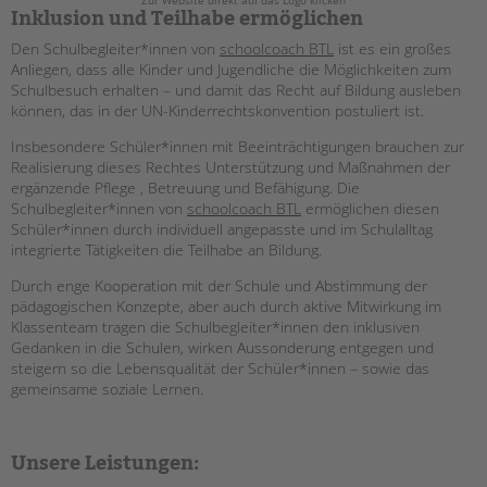
Zur Website direkt auf das Logo klicken
Inklusion und Teilhabe ermöglichen
EINGLIEDERUNGSHILFE
Den Schulbegleiter*innen von
schoolcoach BTL
ist es ein großes
Anliegen, dass alle Kinder und Jugendliche die Möglichkeiten zum
BETREUTES WOHNEN
Schulbesuch erhalten – und damit das Recht auf Bildung ausleben
können, das in der UN-Kinderrechtskonvention postuliert ist.
TANDEM BTL AKADEMIE
Insbesondere Schüler*innen mit Beeinträchtigungen brauchen zur
Realisierung dieses Rechtes Unterstützung und Maßnahmen der
Zertfikatskurse
ergänzende Pflege , Betreuung und Befähigung. Die
Seminarkalender
Schulbegleiter*innen von
schoolcoach BTL
ermöglichen diesen
Seminarräume
Schüler*innen durch individuell angepasste und im Schulalltag
integrierte Tätigkeiten die Teilhabe an Bildung.
STADTTEILARBEIT
Durch enge Kooperation mit der Schule und Abstimmung der
pädagogischen Konzepte, aber auch durch aktive Mitwirkung im
PROFIL | LEITBILD
Klassenteam tragen die Schulbegleiter*innen den inklusiven
Gedanken in die Schulen, wirken Aussonderung entgegen und
Bereiche im Überblick
steigern so die Lebensqualität der Schüler*innen – sowie das
Kinder- und Jugendschutz
gemeinsame soziale Lernen.
Unsere Videos
Gesellschafter VdK
Unsere Leistungen:
schoolcoach BTL