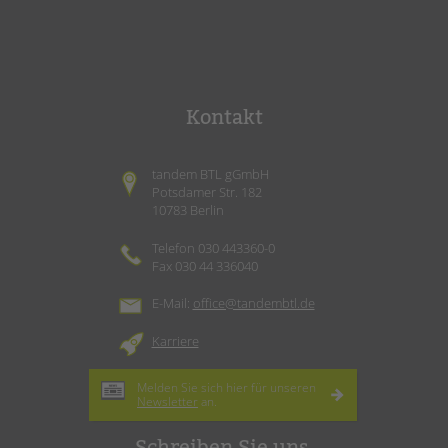
Kontakt
tandem BTL gGmbH
Potsdamer Str. 182
10783 Berlin
Telefon 030 443360-0
Fax 030 44 336040
E-Mail:
office@tandembtl.de
Karriere
Melden Sie sich hier für unseren
Newsletter
an.
Schreiben Sie uns.