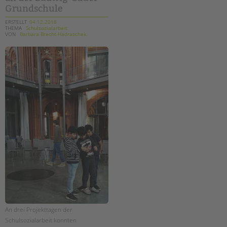
Grundschule
ERSTELLT
04.12.2018
THEMA
Schulsozialarbeit
VON
Barbara Brecht-Hadraschek
An drei Projekttagen der
Schulsozialarbeit konnten