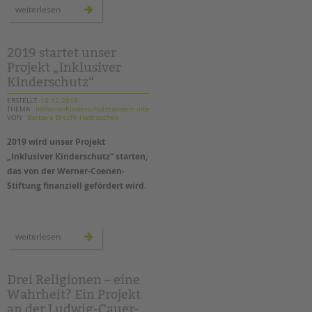
tandem international
neue
weiterlesen
räume
für
KARRIERE
die
ambulanten
Stellenangebote
hilfen
2019 startet unser
der
Projekt „Inklusiver
tandem als Arbeitgeberin
tandem
btl
Kinderschutz“
in
NEWS/BLOG
treptow-
köpenick
ERSTELLT
10.12.2018
THEMA
InklusionKinderschutztandem intern
VON
Barbara Brecht-Hadraschek
unkuerzbar
Briefe an Kai
2019 wird unser Projekt
„Inklusiver Kinderschutz“ starten,
PRESSE
das von der Werner-Coenen-
Stiftung finanziell gefördert wird.
Magazin
KONTAKT
2019
Impressum
weiterlesen
startet
unser
Datenschutz
projekt
„inklusiver
Hinweisgebersystem
kinderschutz“
Drei Religionen – eine
Intranet
Wahrheit? Ein Projekt
an der Ludwig-Cauer-