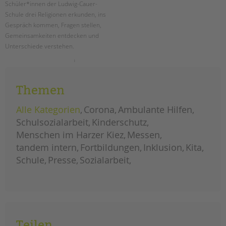
Schüler*innen der Ludwig-Cauer-
Schule drei Religionen erkunden, ins
Gespräch kommen, Fragen stellen,
Gemeinsamkeiten entdecken und
Unterschiede verstehen.
drei
weiterlesen
religionen
–
eine
Themen
wahrheit?
ein
projekt
Alle Kategorien
Corona
Ambulante Hilfen
an
der
Schulsozialarbeit
ludwig-
Kinderschutz
cauer-
grundschule
Menschen im Harzer Kiez
Messen
tandem intern
Fortbildungen
Inklusion
Kita
Schule
Presse
Sozialarbeit
Teilen