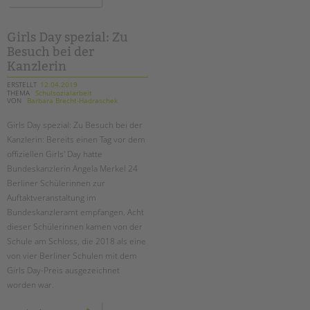
protesttag:
"mission
inklusion
-
die
Girls Day spezial: Zu
zukunft
Besuch bei der
beginnt
mit
Kanzlerin
dir"
ERSTELLT
12.04.2019
THEMA
Schulsozialarbeit
VON
Barbara Brecht-Hadraschek
Girls Day spezial: Zu Besuch bei der
Kanzlerin: Bereits einen Tag vor dem
offiziellen Girls' Day hatte
Bundeskanzlerin Angela Merkel 24
Berliner Schülerinnen zur
Auftaktveranstaltung im
Bundeskanzleramt empfangen. Acht
dieser Schülerinnen kamen von der
Schule am Schloss, die 2018 als eine
von vier Berliner Schulen mit dem
Girls Day-Preis ausgezeichnet
worden war.