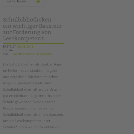
girls
weiterlesen
day
spezial:
zu
besuch
bei
Schulbibliotheken –
der
ein wichtiger Baustein
kanzlerin
zur Förderung von
Lesekompetenz
ERSTELLT
20.03.2019
THEMA
VON
_Admin B.Brecht-Hadraschek
Die Schulbibliothek als dunkler Raum
im Keller mit verstaubten Regalen
und vergilbten Büchern hat schon
längst ausgedient. Heute sind
Schulbibliotheken attraktive Orte in
gut erreichbarer Lage innerhalb der
Schule geworden. Viele unserer
Kooperationsschulen setzen auf
Schulbibliotheken als einen Baustein,
um die Lesekompetenz ihrer
Schüler*innen weiter zu entwickeln.