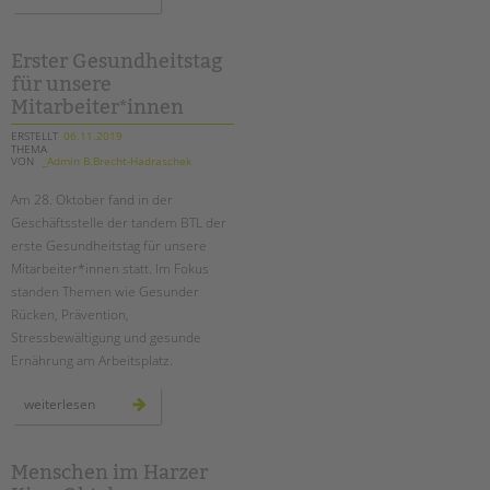
jahre
tagesgruppe
marzahn:
gemeinsam
gegen
Erster Gesundheitstag
schuldistanz
für unsere
Mitarbeiter*innen
ERSTELLT
06.11.2019
THEMA
VON
_Admin B.Brecht-Hadraschek
Am 28. Oktober fand in der
Geschäftsstelle der tandem BTL der
erste Gesundheitstag für unsere
Mitarbeiter*innen statt. Im Fokus
standen Themen wie Gesunder
Rücken, Prävention,
Stressbewältigung und gesunde
Ernährung am Arbeitsplatz.
erster
weiterlesen
gesundheitstag
für
unsere
mitarbeiter*innen
Menschen im Harzer