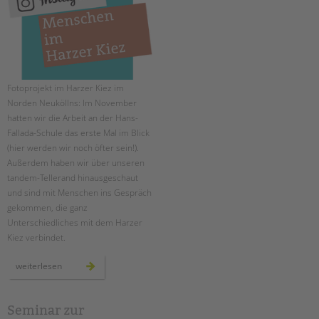
EINGLIEDERUNGSHILFE
BETREUTES WOHNEN
TANDEM BTL AKADEMIE
Fotoprojekt im Harzer Kiez im
Norden Neuköllns: Im November
Zertfikatskurse
hatten wir die Arbeit an der Hans-
Seminarkalender
Fallada-Schule das erste Mal im Blick
(hier werden wir noch öfter sein!).
Seminarräume
Außerdem haben wir über unseren
Suchen
tandem-Tellerand hinausgeschaut
STADTTEILARBEIT
und sind mit Menschen ins Gespräch
gekommen, die ganz
PROFIL | LEITBILD
Unterschiedliches mit dem Harzer
Bereiche im Überblick
Kiez verbindet.
Kinder- und Jugendschutz
menschen
weiterlesen
Unsere Videos
im
harzer
Gesellschafter VdK
kiez:
november
schoolcoach BTL
Seminar zur