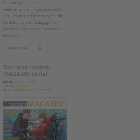
Kontext von Inklusion
weiterentwickeln – ganz konkret für
uns und unsere Einrichtungen, mit
Fortbildungen für pädagogische
Fachkräfte und dem Aufbau eines
Netzwerks.
neues
weiterlesen
projekt:
„inklusiver
kinderschutz“
Das neue tandem
MAGAZIN ist da!
ERSTELLT
15.05.2019
THEMA
Presse
VON
Barbara Brecht-Hadraschek