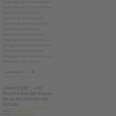
neugierigem Blick herauszufinden,
welche Bereiche für sie besonders
spannend sind und wo sie
vermittelnde Unterstützung
brauchen. Begleitet von unseren
Einzelfallhelfer*innen und
ausgerüstet mit Klemmbrett,
Fragebogen und Stift machten sich
die jungen Besucher*innen auf, um
den Museumspädagog*innen
Anregungen und neue Ideen für ein
Museum für alle zu geben.
ambulante
weiterlesen
hilfen:
deutsches
technikmuseum
inklusiv
„Food Fight“ – ein
Musikvideo der Klasse
9e an der Schule am
Schloss
ERSTELLT
09.08.2019
THEMA
Schulsozialarbeit