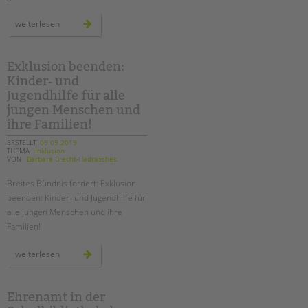
drei
weiterlesen
projekte
gegen
schuldistanz
feiern
geburtstag
Exklusion beenden:
Kinder‐ und
Jugendhilfe für alle
jungen Menschen und
ihre Familien!
ERSTELLT
09.09.2019
THEMA
Inklusion
VON
Barbara Brecht-Hadraschek
Breites Bündnis fordert: Exklusion
beenden: Kinder‐ und Jugendhilfe für
alle jungen Menschen und ihre
Familien!
exklusion
weiterlesen
beenden:
kinder‐
und
jugendhilfe
für
Ehrenamt in der
alle