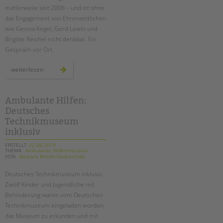
mittlerweile seit 2006 – und ist ohne
das Engagement von Ehrenamtlichen
wie Gesina Kegel, Gerd Lewin und
Brigitte Reichel nicht denkbar. Ein
Gespräch vor Ort.
ehrenamt
weiterlesen
in
der
schulbibliothek
der
moltke-
Ambulante Hilfen:
schule
Deutsches
Technikmuseum
inklusiv
ERSTELLT
22.08.2019
THEMA
Ambulante HilfenInklusion
VON
Barbara Brecht-Hadraschek
Deutsches Technikmuseum inklusiv:
Zwölf Kinder und Jugendliche mit
Behinderung waren vom Deutschen
Technikmuseum eingeladen worden,
das Museum zu erkunden und mit