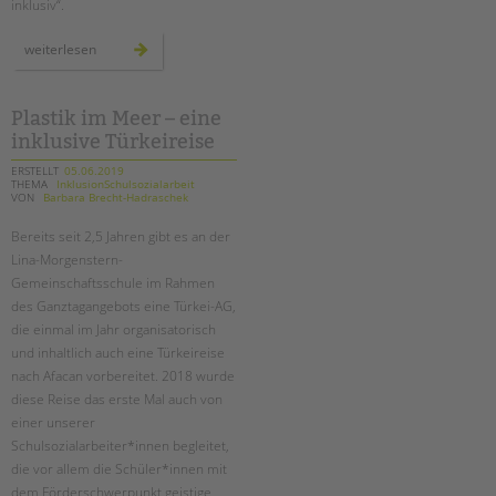
inklusiv“.
starke
weiterlesen
mädchen
–
selbstbehauptung
inklusiv
Plastik im Meer – eine
inklusive Türkeireise
ERSTELLT
05.06.2019
THEMA
InklusionSchulsozialarbeit
VON
Barbara Brecht-Hadraschek
Bereits seit 2,5 Jahren gibt es an der
Lina-Morgenstern-
Gemeinschaftsschule im Rahmen
des Ganztagangebots eine Türkei-AG,
die einmal im Jahr organisatorisch
und inhaltlich auch eine Türkeireise
nach Afacan vorbereitet. 2018 wurde
diese Reise das erste Mal auch von
einer unserer
Schulsozialarbeiter*innen begleitet,
die vor allem die Schüler*innen mit
dem Förderschwerpunkt geistige