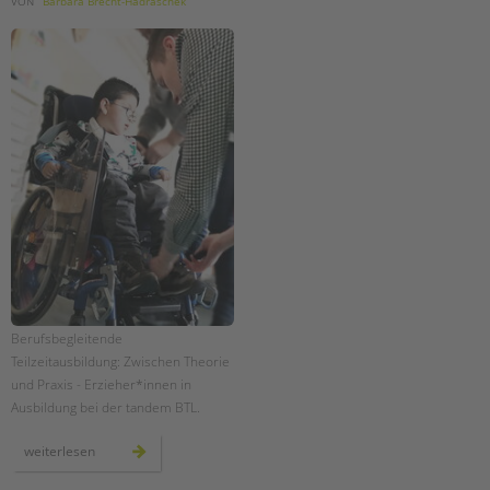
VON
Barbara Brecht-Hadraschek
Berufsbegleitende
Teilzeitausbildung: Zwischen Theorie
und Praxis - Erzieher*innen in
Ausbildung bei der tandem BTL.
berufsbegleitende
weiterlesen
teilzeitausbildung