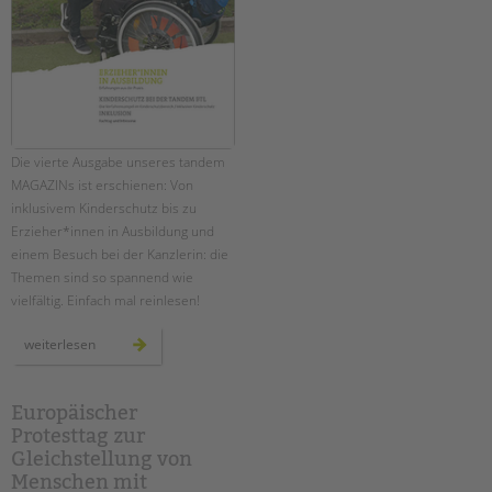
Die vierte Ausgabe unseres tandem
MAGAZINs ist erschienen: Von
inklusivem Kinderschutz bis zu
Erzieher*innen in Ausbildung und
einem Besuch bei der Kanzlerin: die
Themen sind so spannend wie
vielfältig. Einfach mal reinlesen!
das
weiterlesen
neue
tandem
magazin
ist
da!
Europäischer
Protesttag zur
Gleichstellung von
Menschen mit