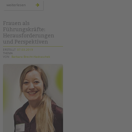
schulbibliotheken
weiterlesen
–
ein
wichtiger
baustein
zur
Frauen als
förderung
Führungskräfte:
von
lesekompetenz
Herausforderungen
und Perspektiven
ERSTELLT
07.03.2019
THEMA
VON
Barbara Brecht-Hadraschek