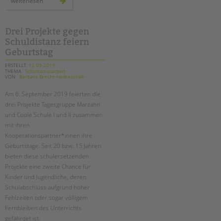
menschen
weiterlesen
im
harzer
kiez:
fotoprojekt
gestartet!
Drei Projekte gegen
Schuldistanz feiern
Geburtstag
ERSTELLT
12.09.2019
THEMA
Schulsozialarbeit
VON
Barbara Brecht-Hadraschek
Am 6. September 2019 feierten die
drei Projekte Tagesgruppe Marzahn
und Coole Schule I und II zusammen
mit ihren
Kooperationspartner*innen ihre
Geburtstage. Seit 20 bzw. 15 Jahren
bieten diese schulersetzenden
Projekte eine zweite Chance für
Kinder und Jugendliche, deren
Schulabschluss aufgrund hoher
Fehlzeiten oder sogar völligem
Fernbleiben des Unterrichts
gefährdet ist.