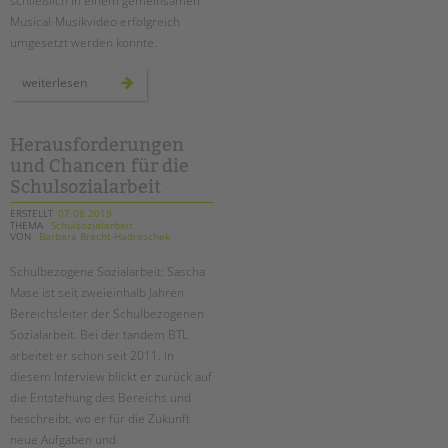
schließlich in einem gemeinsamen
Musical-Musikvideo erfolgreich
umgesetzt werden konnte.
„food
weiterlesen
fight“
–
ein
musikvideo
der
Herausforderungen
klasse
und Chancen für die
9e
an
Schulsozialarbeit
der
schule
am
ERSTELLT
07.08.2019
schloss
THEMA
Schulsozialarbeit
VON
Barbara Brecht-Hadraschek
Schulbezogene Sozialarbeit: Sascha
Mase ist seit zweieinhalb Jahren
Bereichsleiter der Schulbezogenen
Sozialarbeit. Bei der tandem BTL
arbeitet er schon seit 2011. In
diesem Interview blickt er zurück auf
die Entstehung des Bereichs und
beschreibt, wo er für die Zukunft
neue Aufgaben und