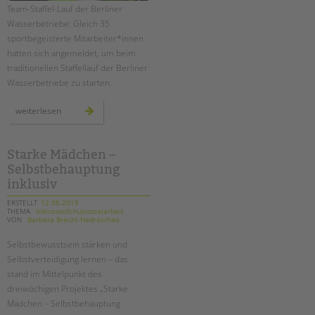
Team-Staffel-Lauf der Berliner
Wasserbetriebe: Gleich 35
sportbegeisterte Mitarbeiter*innen
hatten sich angemeldet, um beim
traditionellen Staffellauf der Berliner
Wasserbetriebe zu starten.
sieben
weiterlesen
tandem-
staffeln
beim
20.
lauf
Starke Mädchen –
der
Selbstbehauptung
berliner
wasserbetriebe
inklusiv
ERSTELLT
12.06.2019
THEMA
InklusionSchulsozialarbeit
VON
Barbara Brecht-Hadraschek
Selbstbewusstsein stärken und
Selbstverteidigung lernen – das
stand im Mittelpunkt des
dreiwöchigen Projektes „Starke
Mädchen – Selbstbehauptung