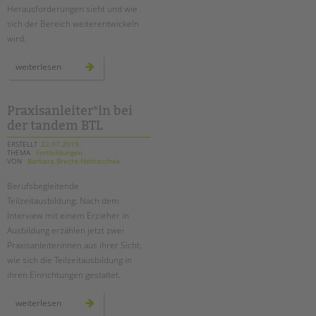
Herausforderungen sieht und wie
sich der Bereich weiterentwickeln
wird.
herausforderungen
weiterlesen
und
chancen
für
die
schulsozialarbeit
Praxisanleiter*in bei
der tandem BTL
ERSTELLT
22.07.2019
THEMA
Fortbildungen
VON
Barbara Brecht-Hadraschek
Berufsbegleitende
Teilzeitausbildung: Nach dem
Interview mit einem Erzieher in
Ausbildung erzählen jetzt zwei
Praxisanleiterinnen aus ihrer Sicht,
wie sich die Teilzeitausbildung in
ihren Einrichtungen gestaltet.
praxisanleiter*in
weiterlesen
bei