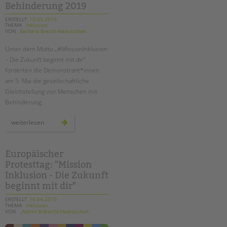
Behinderung 2019
ERSTELLT
10.05.2019
THEMA
Inklusion
VON
Barbara Brecht-Hadraschek
Unter dem Motto „#MissionInklusion
– Die Zukunft beginnt mit dir“
forderten die Demonstrant*innen
am 5. Mai die gesellschaftliche
Gleichstellung von Menschen mit
Behinderung.
europäischer
weiterlesen
protesttag
zur
gleichstellung
von
menschen
Europäischer
mit
Protesttag: "Mission
behinderung
2019
Inklusion - Die Zukunft
beginnt mit dir"
ERSTELLT
16.04.2019
THEMA
Inklusion
VON
_Admin B.Brecht-Hadraschek