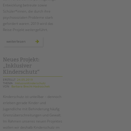
Entwicklung betreute sowie
Schüler*innen, die durch ihre
psychosozialen Probleme stark
gefordert waren. 2019 wird das
Reise-Projekt weitergeführt.
plastik
weiterlesen
im
meer
–
eine
inklusive
Neues Projekt:
türkeireise
„Inklusiver
Kinderschutz“
ERSTELLT
24.05.2019
THEMA
InklusionKinderschutz
VON
Barbara Brecht-Hadraschek
Kinderschutz ist unteilbar – dennoch
erleben gerade Kinder und
Jugendliche mit Behinderung häufig
Grenzüberschreitungen und Gewalt.
Im Rahmen unseres neuen Projektes
wollen wir deshalb Kinderschutz im