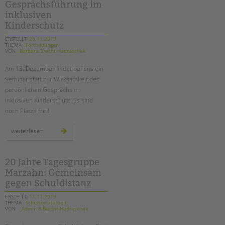
tandem international
Gesprächsführung im
inklusiven
KARRIERE
Kinderschutz
Stellenangebote
ERSTELLT
26.11.2019
THEMA
Fortbildungen
tandem als Arbeitgeberin
VON
Barbara Brecht-Hadraschek
NEWS/BLOG
Am 13. Dezember findet bei uns ein
Seminar statt zur Wirksamkeit des
unkuerzbar
persönlichen Gesprächs im
Briefe an Kai
inklusiven Kinderschutz. Es sind
noch Plätze frei!
PRESSE
seminar
weiterlesen
zur
gesprächsführung
Magazin
im
inklusiven
KONTAKT
kinderschutz
20 Jahre Tagesgruppe
Impressum
Marzahn: Gemeinsam
gegen Schuldistanz
Datenschutz
Hinweisgebersystem
ERSTELLT
11.11.2019
THEMA
Schulsozialarbeit
Intranet
VON
_Admin B.Brecht-Hadraschek