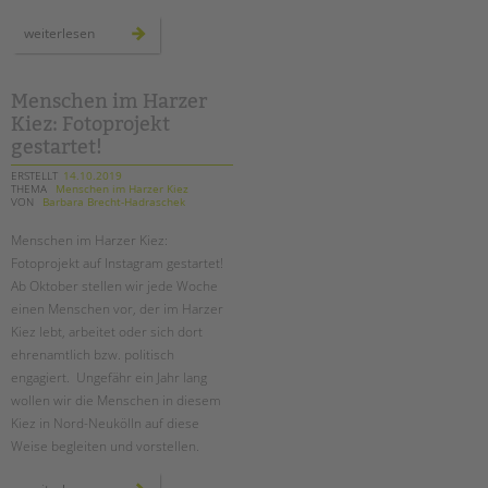
menschen
weiterlesen
im
harzer
kiez:
oktober
Menschen im Harzer
Kiez: Fotoprojekt
gestartet!
ERSTELLT
14.10.2019
THEMA
Menschen im Harzer Kiez
VON
Barbara Brecht-Hadraschek
Menschen im Harzer Kiez:
Fotoprojekt auf Instagram gestartet!
Ab Oktober stellen wir jede Woche
einen Menschen vor, der im Harzer
Kiez lebt, arbeitet oder sich dort
ehrenamtlich bzw. politisch
engagiert. Ungefähr ein Jahr lang
wollen wir die Menschen in diesem
Kiez in Nord-Neukölln auf diese
Weise begleiten und vorstellen.