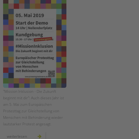
"Mission Inklusion - Die Zukunft
beginnt mit dir": Auch dieses Jahr ist
am 5. Mai zum Europäischen
Protesttag zur Gleichstellung von
Menschen mit Behinderung wieder
lautstarker Protest angesagt.
europäischer
weiterlesen