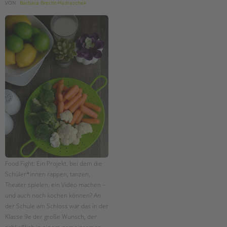
VON
Barbara Brecht-Hadraschek
Food Fight: Ein Projekt, bei dem die
Schüler*innen rappen, tanzen,
Theater spielen, ein Video machen –
und auch noch kochen können? An
der Schule am Schloss war das in der
Klasse 9e der große Wunsch, der