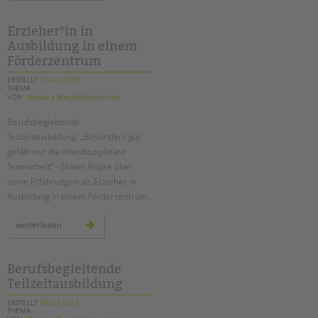
der
tandem
btl
Erzieher*in in
Ausbildung in einem
Förderzentrum
ERSTELLT
15.07.2019
THEMA
VON
Barbara Brecht-Hadraschek
Berufsbegleitende
Teilzeitausbildung: „Besonders gut
gefällt mir die interdisziplinäre
Teamarbeit“ - Shawn Röpke über
seine Erfahrungen als Erzieher in
Ausbildung in einem Förderzentrum.
erzieher*in
weiterlesen
in
ausbildung
in
einem
förderzentrum
Berufsbegleitende
Teilzeitausbildung
ERSTELLT
08.07.2019
THEMA