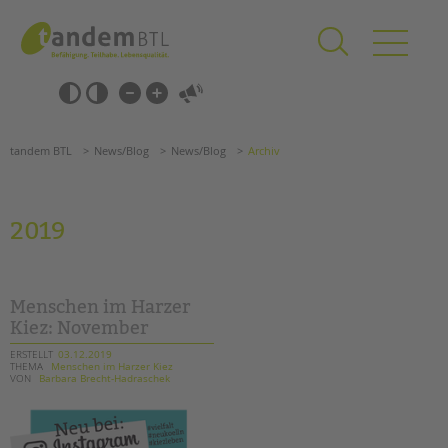
Zum
Navigation
Inhalt
überspringen
springen
Navigation
Barrierefrei-
überspringen
Einstellungen
überspringen
ANGEBOTE
tandem BTL
News/Blog
News/Blog
Archiv
KITA & FRÜHE HILFEN
SCHULE & GANZTAG
2019
Grundschulen
Oberschulen
Förderzentren
Menschen im Harzer
Kollegs
Kiez: November
EFöB
ERSTELLT
03.12.2019
THEMA
Menschen im Harzer Kiez
Schulbezogene Sozialarbeit
VON
Barbara Brecht-Hadraschek
Tagesgruppen
HILFEN ZUR ERZIEHUNG