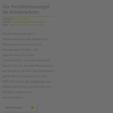
Die Verfahrensampel
im Kinderschutz
ERSTELLT
01.07.2019
THEMA
Kinderschutztandem intern
VON
Barbara Brecht-Hadraschek
Die Verfahrensampel im
Kinderschutz bei der tandem BTL:
Claudia Spieckermann ist die
Koordinatorin Kinder- und
Jugendschutz für unser
Unternehmen. In einem Gespräch
beschreibt sie, wie das Ampelsystem
bei Verdacht auf eine das Kindeswohl
gefährdende Situation nach § 8a
SGB VIII bei uns den pädagogischen
Mitarbeiter*innen vor Ort hilft, eine
Situation angemessen
einzuschätzen.
die
weiterlesen
verfahrensampel