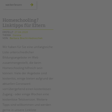
tandem international
wir
weiterlesen
bleiben
KARRIERE
im
kontakt
–
Stellenangebote
auch
Homeschooling?
online!
tandem als Arbeitgeberin
Linktipps für Eltern
ERSTELLT
27.04.2020
NEWS/BLOG
THEMA
Corona
VON
Barbara Brecht-Hadraschek
unkuerzbar
Wir haben für Sie eine umfangreiche
Briefe an Kai
Liste unterschiedlicher
Bildungsangebote im Web
PRESSE
zusammengestellt, die beim
Homeschooling hilfreich sein
Magazin
können. Viele der Angebote sind
KONTAKT
kostenlos, einige bieten aufgrund der
aktuellen Coronazeit
Impressum
vorrübergehend einen kostenlosen
Datenschutz
Zugang - oder einige Wochen eine
Hinweisgebersystem
kostenlose Tetstversion. Weitere
Intranet
Tipps sind willkommen und werden
gerne in unsere Linkliste