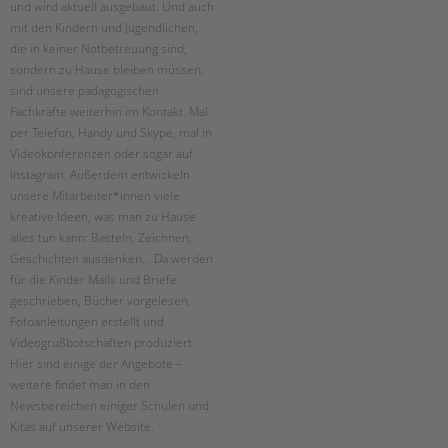
Suchen
und wird aktuell ausgebaut. Und auch
mit den Kindern und Jugendlichen,
EINGLIEDERUNGSHILFE
die in keiner Notbetreuung sind,
sondern zu Hause bleiben müssen,
BETREUTES WOHNEN
sind unsere pädagogischen
Fachkräfte weiterhin im Kontakt. Mal
TANDEM BTL AKADEMIE
per Telefon, Handy und Skype, mal in
Videokonferenzen oder sogar auf
Zertfikatskurse
Instagram. Außerdem entwickeln
Seminarkalender
unsere Mitarbeiter*innen viele
Seminarräume
kreative Ideen, was man zu Hause
alles tun kann: Basteln, Zeichnen,
STADTTEILARBEIT
Geschichten ausdenken... Da werden
für die Kinder Mails und Briefe
PROFIL | LEITBILD
geschrieben, Bücher vorgelesen,
Fotoanleitungen erstellt und
Bereiche im Überblick
Videogrußbotschaften produziert.
Kinder- und Jugendschutz
Hier sind einige der Angebote –
Unsere Videos
weitere findet man in den
Gesellschafter VdK
Newsbereichen einiger Schulen und
schoolcoach BTL
Kitas auf unserer Website.