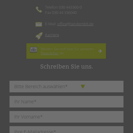
Telefon 030 443360-0
Fax 030 44 336040
E-Mail:
office@tandembtl.de
Karriere
Melden Sie sich hier für unseren
Newsletter
an.
Schreiben Sie uns.