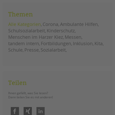
aufgenommen. (Recherche: Maryna
Gostik)
Themen
homeschooling?
weiterlesen
linktipps
Alle Kategorien
Corona
Ambulante Hilfen
für
eltern
Schulsozialarbeit
Kinderschutz
Menschen im Harzer Kiez
Messen
tandem intern
Fortbildungen
Inklusion
Kita
Schule
Presse
Sozialarbeit
Teilen
Ihnen gefällt, was Sie lesen?
Dann teilen Sie es mit anderen!
Facebook
Xing
LinkedIn