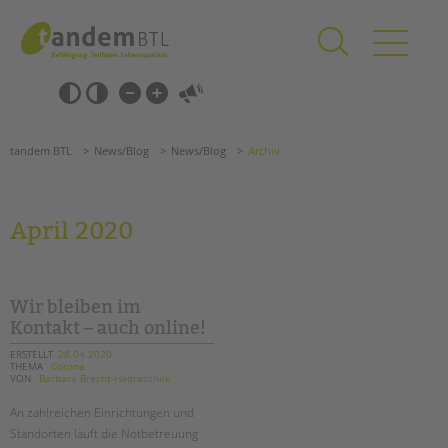
Zum
Navigation
Inhalt
überspringen
springen
Navigation
Barrierefrei-
überspringen
Einstellungen
überspringen
ANGEBOTE
tandem BTL
News/Blog
News/Blog
Archiv
KITA & FRÜHE HILFEN
SCHULE & GANZTAG
April 2020
Grundschulen
Oberschulen
Förderzentren
Wir bleiben im
Kollegs
Kontakt – auch online!
EFöB
ERSTELLT
28.04.2020
THEMA
Corona
Schulbezogene Sozialarbeit
VON
Barbara Brecht-Hadraschek
Tagesgruppen
An zahlreichen Einrichtungen und
HILFEN ZUR ERZIEHUNG
Standorten läuft die Notbetreuung