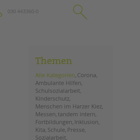
030 443360-0
schließen
KONTAKT
Themen
Suchen
e
Impressum
Alle Kategorien
Corona
itgeberin
Datenschutz
Ambulante Hilfen
Hinweisgebersystem
Schulsozialarbeit
Intranet
Kinderschutz
Menschen im Harzer Kiez
Messen
tandem intern
Fortbildungen
Inklusion
Kita
Schule
Presse
Sozialarbeit