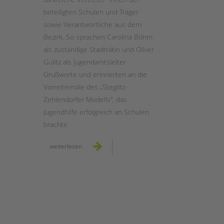
beteiligten Schulen und Träger
sowie Verantwortliche aus dem
Bezirk. So sprachen Carolina Böhm
als zuständige Stadträtin und Oliver
Gulitz als Jugendamtsleiter
Grußworte und erinnerten an die
Vorreiterrolle des „Steglitz-
Zehlendorfer Modells“, das
Jugendhilfe erfolgreich an Schulen
brachte.
jubiläumsfest
weiterlesen
20
jahre
schulstationen
in
steglitz-
zehlendorf