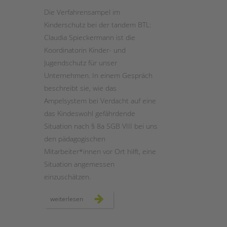
Die Verfahrensampel im
Kinderschutz bei der tandem BTL:
Claudia Spieckermann ist die
Koordinatorin Kinder- und
Jugendschutz für unser
Unternehmen. In einem Gespräch
beschreibt sie, wie das
Ampelsystem bei Verdacht auf eine
das Kindeswohl gefährdende
Situation nach § 8a SGB VIII bei uns
den pädagogischen
Mitarbeiter*innen vor Ort hilft, eine
Situation angemessen
einzuschätzen.
die
weiterlesen
verfahrensampel
im
kinderschutz