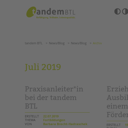
Zum
Navigation
Inhalt
überspringen
springen
Barrierefre
Einstellun
tandem BTL
News/Blog
News/Blog
Archiv
übersprin
Navigation
überspringen
SUCHE
tandem BTL
News/Blog
News/Blog
Archiv
ANGEBOTE
Juli 2019
KITA & FRÜHE HILFEN
HILFEN ZUR ERZIE
SCHULE & GANZTAG
EINGLIEDERUNGSHI
Praxisanleiter*in
Erzieh
Grundschulen
BETREUTES WOHNE
Oberschulen
bei der tandem
Ausbi
Förderzentren
BTL
eine
TANDEM BTL AKADE
Kollegs
Förde
EFöB
Zertfikatskurse
ERSTELLT
22.07.2019
Schulbezogene Sozialarbeit
THEMA
Fortbildungen
Seminarkalender
VON
Barbara Brecht-Hadraschek
ERSTELLT
15
Tagesgruppen
Seminarräume