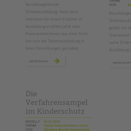
THEMA
Berufsbegleitende
VON
Ba
Teilzeitausbildung: Nach dem
STADTTEILARBEIT
Berufsbegle
Interview mit einem Erzieher in
Teilzeitaus
Ausbildung erzählen jetzt zwei
gefällt mir d
Praxisanleiterinnen aus ihrer Sicht,
Teamarbeit“
wie sich die Teilzeitausbildung in
seine Erfahr
ihren Einrichtungen gestaltet.
Ausbildung 
praxisanleiter*in
weiterlesen
weiterlese
bei
der
tandem
btl
Die
Verfahrensampel
im Kinderschutz
ERSTELLT
01.07.2019
THEMA
Kinderschutztandem intern
VON
Barbara Brecht-Hadraschek