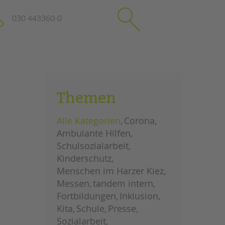
030 443360-0
schließen
KONTAKT
Themen
Suchen
e
Impressum
Alle Kategorien
Corona
itgeberin
Datenschutz
Ambulante Hilfen
Hinweisgebersystem
Schulsozialarbeit
Intranet
Kinderschutz
Menschen im Harzer Kiez
Messen
tandem intern
Fortbildungen
Inklusion
Kita
Schule
Presse
Sozialarbeit