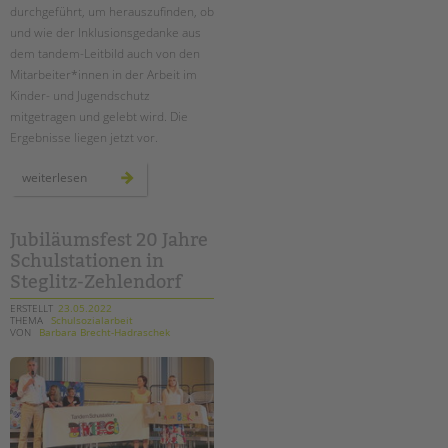
durchgeführt, um herauszufinden, ob
und wie der Inklusionsgedanke aus
dem tandem-Leitbild auch von den
Mitarbeiter*innen in der Arbeit im
Kinder- und Jugendschutz
mitgetragen und gelebt wird. Die
Ergebnisse liegen jetzt vor.
umfrage
weiterlesen
zum
kinder-
und
jugendschutz
inklusiv
Jubiläumsfest 20 Jahre
Schulstationen in
Steglitz-Zehlendorf
ERSTELLT
23.05.2022
THEMA
Schulsozialarbeit
VON
Barbara Brecht-Hadraschek