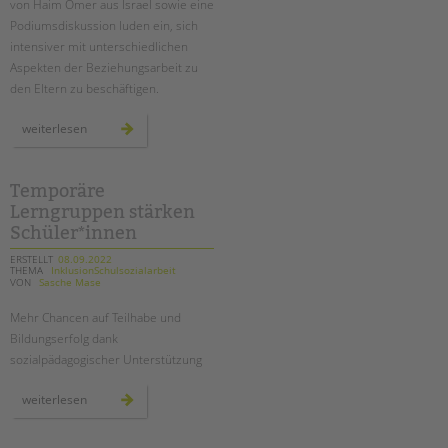
von Haim Omer aus Israel sowie eine
Podiumsdiskussion luden ein, sich
intensiver mit unterschiedlichen
Aspekten der Beziehungsarbeit zu
den Eltern zu beschäftigen.
fachtag
weiterlesen
„wege
zur
erziehungspartnerschaft“
Temporäre
Lerngruppen stärken
Schüler*innen
ERSTELLT
08.09.2022
THEMA
InklusionSchulsozialarbeit
VON
Sasche Mase
Mehr Chancen auf Teilhabe und
Bildungserfolg dank
sozialpädagogischer Unterstützung
temporäre
weiterlesen
lerngruppen
stärken
schüler*innen