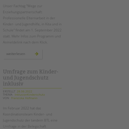
Unser Fachtag "Wege zur
Erziehungspartnerschaft:
Professionelle Elternarbeit in der
Kinder- und Jugendhilfe, in Kita und in
Schule" findet am 1. September 2022
statt. Mehr Infos zum Programm und
Anmeldelink nach dem Klick.
fachtag
weiterlesen
"wege
zur
erziehungspartnerschaft"
am
1.
Umfrage zum Kinder-
september
und Jugendschutz
2022
inklusiv
ERSTELLT
28.06.2022
THEMA
InklusionKinderschutz
VON
Franziska Hofmann
Im Februar 2022 hat das
Koordinationsteam Kinder- und
Jugendschutz der tandem BTL eine
Umfrage in der Belegschaft