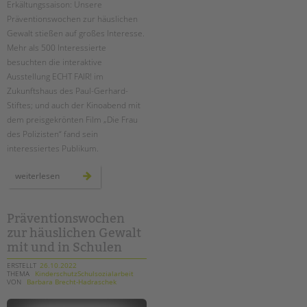
Erkältungssaison: Unsere
Präventionswochen zur häuslichen
EINGLIEDERUNGSHILFE
Gewalt stießen auf großes Interesse.
Mehr als 500 Interessierte
BETREUTES WOHNEN
besuchten die interaktive
Ausstellung ECHT FAIR! im
TANDEM BTL AKADEMIE
Zukunftshaus des Paul-Gerhard-
Stiftes; und auch der Kinoabend mit
Zertfikatskurse
dem preisgekrönten Film „Die Frau
Seminarkalender
Suchen
des Polizisten“ fand sein
Seminarräume
interessiertes Publikum.
STADTTEILARBEIT
präventionswochen
weiterlesen
stießen
auf
großes
PROFIL | LEITBILD
interesse
Präventionswochen
Bereiche im Überblick
zur häuslichen Gewalt
Kinder- und Jugendschutz
mit und in Schulen
Unsere Videos
ERSTELLT
26.10.2022
THEMA
KinderschutzSchulsozialarbeit
Gesellschafter VdK
VON
Barbara Brecht-Hadraschek
schoolcoach BTL