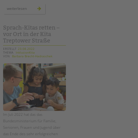
das
weiterlesen
tandem
magazin
2022
ist
da!
Sprach-Kitas retten –
vor Ort in der Kita
Treptower Straße
ERSTELLT
23.08.2022
THEMA
InklusionKita
VON
Barbara Brecht-Hadraschek
Im Juli 2022 hat das das
Bundesministerium für Familie,
Senioren, Frauen und Jugend über
das Ende des sehr erfolgreichen