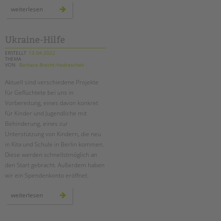
jubiläumsfest
weiterlesen
20
jahre
schulstationen
in
steglitz-
Ukraine-Hilfe
zehlendorf
ERSTELLT
13.04.2022
THEMA
VON
Barbara Brecht-Hadraschek
Aktuell sind verschiedene Projekte
für Geflüchtete bei uns in
Vorbereitung, eines davon konkret
für Kinder und Jugendliche mit
Behinderung, eines zur
Unterstützung von Kindern, die neu
in Kita und Schule in Berlin kommen.
Diese werden schnellstmöglich an
den Start gebracht. Außerdem haben
wir ein Spendenkonto eröffnet.
ukraine-
weiterlesen
hilfe