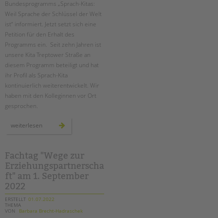
Bundesprogramms „Sprach-Kitas:
Weil Sprache der Schlüssel der Welt
ist“ informiert. Jetzt setzt sich eine
Petition für den Erhalt des
Programms ein. Seit zehn Jahren ist
unsere Kita Treptower Straße an
diesem Programm beteiligt und hat
ihr Profil als Sprach-Kita
kontinuierlich weiterentwickelt. Wir
haben mit den Kolleginnen vor Ort
gesprochen.
sprach-
weiterlesen
kitas
retten
–
vor
ort
Fachtag "Wege zur
in
Erziehungspartnerscha
der
kita
ft" am 1. September
treptower
straße
2022
ERSTELLT
01.07.2022
THEMA
VON
Barbara Brecht-Hadraschek