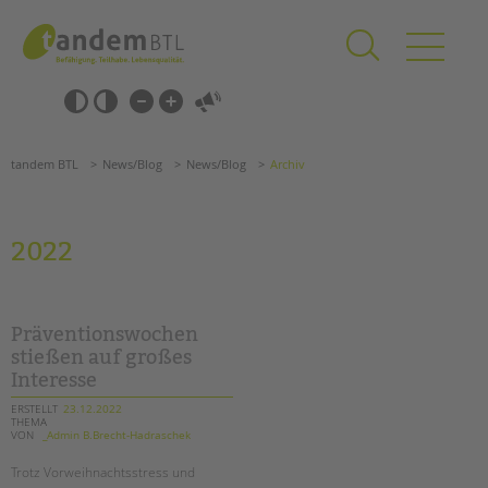
Zum
Navigation
Inhalt
überspringen
springen
Navigation
Barrierefrei-
überspringen
Einstellungen
überspringen
ANGEBOTE
tandem BTL
News/Blog
News/Blog
Archiv
KITA & FRÜHE HILFEN
SCHULE & GANZTAG
2022
Grundschulen
Oberschulen
Förderzentren
Präventionswochen
Kollegs
stießen auf großes
Interesse
EFöB
Schulbezogene Sozialarbeit
ERSTELLT
23.12.2022
THEMA
Tagesgruppen
VON
_Admin B.Brecht-Hadraschek
HILFEN ZUR ERZIEHUNG
Trotz Vorweihnachtsstress und