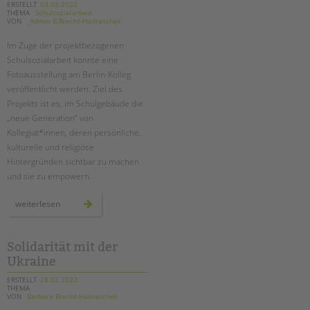
ERSTELLT
03.03.2022
THEMA
Schulsozialarbeit
VON
_Admin B.Brecht-Hadraschek
Im Zuge der projektbezogenen
Schulsozialarbeit konnte eine
Fotoausstellung am Berlin-Kolleg
veröffentlicht werden. Ziel des
Projekts ist es, im Schulgebäude die
„neue Generation“ von
Kollegiat*innen, deren persönliche,
kulturelle und religiöse
Hintergründen sichtbar zu machen
und sie zu empowern.
fotoausstellung
weiterlesen
„bk
besetzen“
am
berlin-
kolleg
Solidarität mit der
Ukraine
ERSTELLT
28.02.2022
THEMA
VON
Barbara Brecht-Hadraschek