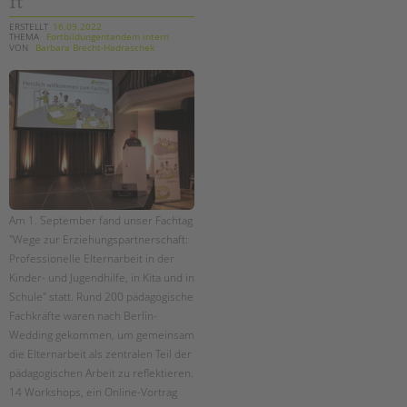
ft“
ERSTELLT
16.09.2022
THEMA
Fortbildungentandem intern
VON
Barbara Brecht-Hadraschek
Am 1. September fand unser Fachtag
"Wege zur Erziehungspartnerschaft:
Professionelle Elternarbeit in der
Kinder- und Jugendhilfe, in Kita und in
Schule" statt. Rund 200 pädagogische
Fachkräfte waren nach Berlin-
Wedding gekommen, um gemeinsam
die Elternarbeit als zentralen Teil der
pädagogischen Arbeit zu reflektieren.
14 Workshops, ein Online-Vortrag