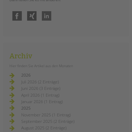
Das Fortbildungsprogramm 2022 der
tandem BTL Akademie ist online.
Facebook
Xing
LinkedIn
Pädagogische Fachkräfte finden in
unserem Seminarkalender
umfangreiche Zusatzqualifizierungen
und zahlreiche ein- bis mehrtägige
Fortbildungen. Themen sind u.a.
Kinderschutz, Eltern- und
Familienarbeit, Medienkompetenz,
Archiv
Inklusion uvm.
Hier finden Sie Artikel aus den Monaten
tandem
weiterlesen
btl
2026
akademie:
unsere
Juli 2026 (2 Einträge)
fortbildungen
2022
Juni 2026 (3 Einträge)
April 2026 (1 Eintrag)
Januar 2026 (1 Eintrag)
2025
November 2025 (1 Eintrag)
September 2025 (2 Einträge)
August 2025 (2 Einträge)