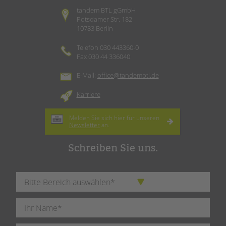
tandem BTL gGmbH
Potsdamer Str. 182
10783 Berlin
Telefon 030 443360-0
Fax 030 44 336040
E-Mail:
office@tandembtl.de
Karriere
Melden Sie sich hier für unseren
Newsletter
an.
Schreiben Sie uns.