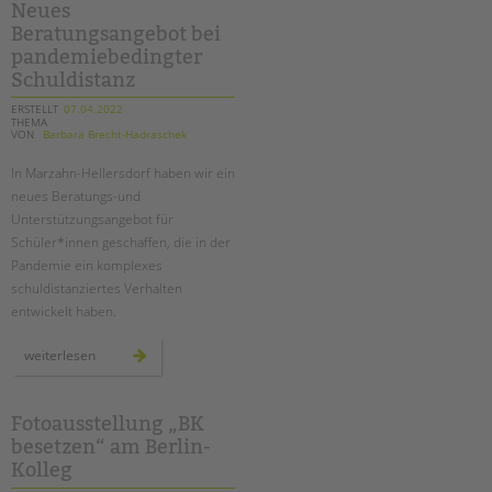
Neues
Beratungsangebot bei
pandemiebedingter
Schuldistanz
ERSTELLT
07.04.2022
THEMA
VON
Barbara Brecht-Hadraschek
In Marzahn-Hellersdorf haben wir ein
neues Beratungs-und
Unterstützungsangebot für
Schüler*innen geschaffen, die in der
Pandemie ein komplexes
schuldistanziertes Verhalten
entwickelt haben.
neues
weiterlesen
beratungsangebot
bei
pandemiebedingter
schuldistanz
Fotoausstellung „BK
besetzen“ am Berlin-
Kolleg