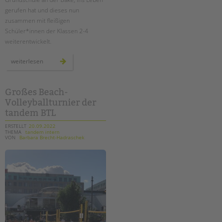
gerufen hat und dieses nun
zusammen mit fleißigen
Schüler*innen der Klassen 2-4
weiterentwickelt.
schule
weiterlesen
als
garten
Großes Beach-
Volleyballturnier der
tandem BTL
ERSTELLT
20.09.2022
THEMA
tandem intern
VON
Barbara Brecht-Hadraschek