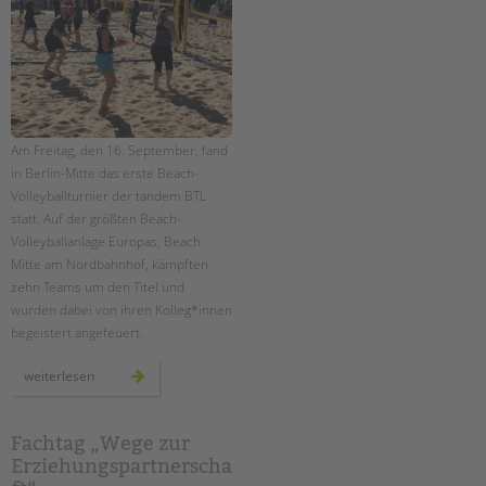
Am Freitag, den 16. September, fand
in Berlin-Mitte das erste Beach-
Volleyballturnier der tandem BTL
statt. Auf der größten Beach-
Volleyballanlage Europas, Beach
Mitte am Nordbahnhof, kämpften
zehn Teams um den Titel und
wurden dabei von ihren Kolleg*innen
begeistert angefeuert.
großes
weiterlesen
beach-
volleyballturnier
der
tandem
btl
Fachtag „Wege zur
Erziehungspartnerscha