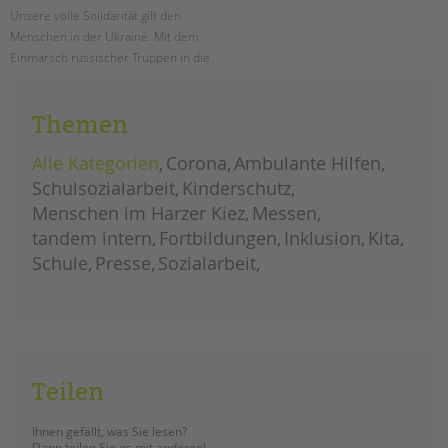
Unsere volle Solidarität gilt den
Menschen in der Ukraine. Mit dem
Einmarsch russischer Truppen in die
Ukraine ist Völkerrecht gebrochen
worden. Unsere Gedanken sind bei
Themen
den Menschen, die jetzt um ihr
Leben fürchten und die erleben, wie
Alle Kategorien
Corona
Ambulante Hilfen
Leid und Tod in ihre Städte und
Dörfer einziehen. Dieser Krieg
Schulsozialarbeit
Kinderschutz
gefährdet den Frieden und die
Menschen im Harzer Kiez
Messen
Sicherheit in ganz Europa.
tandem intern
Fortbildungen
Inklusion
Kita
Schule
Presse
Sozialarbeit
solidarität
weiterlesen
mit
der
ukraine
Tandem BTL Akademie:
Unsere Fortbildungen
2022
Teilen
ERSTELLT
03.01.2022
THEMA
Fortbildungen
VON
Barbara Brecht-Hadraschek
Ihnen gefällt, was Sie lesen?
Dann teilen Sie es mit anderen!