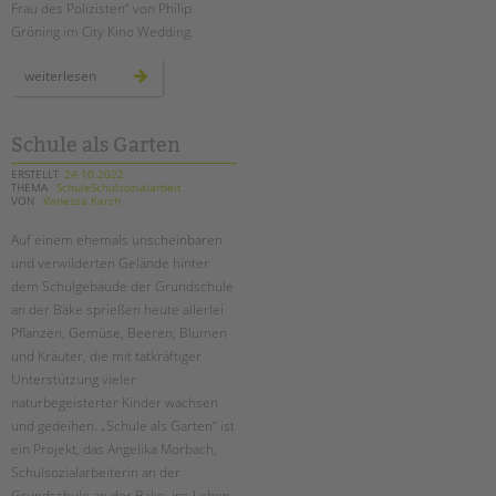
Frau des Polizisten“ von Philip
Gröning im City Kino Wedding.
präventionswochen
weiterlesen
zur
häuslichen
gewalt
mit
und
Schule als Garten
in
schulen
ERSTELLT
24.10.2022
THEMA
SchuleSchulsozialarbeit
VON
Vanessa Karch
Auf einem ehemals unscheinbaren
und verwilderten Gelände hinter
dem Schulgebäude der Grundschule
an der Bäke sprießen heute allerlei
Pflanzen, Gemüse, Beeren, Blumen
und Kräuter, die mit tatkräftiger
Unterstützung vieler
naturbegeisterter Kinder wachsen
und gedeihen. „Schule als Garten“ ist
ein Projekt, das Angelika Morbach,
Schulsozialarbeiterin an der
Grundschule an der Bäke, ins Leben