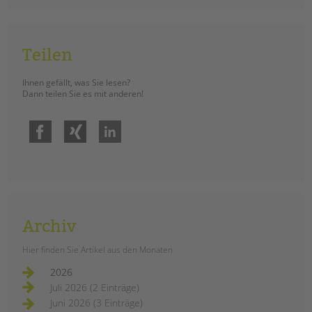
tandem international
KARRIERE
Stellenangebote
Teilen
tandem als Arbeitgeberin
Ihnen gefällt, was Sie lesen?
NEWS/BLOG
Dann teilen Sie es mit anderen!
unkuerzbar
Facebook
Xing
LinkedIn
Briefe an Kai
PRESSE
Magazin
KONTAKT
Archiv
Impressum
Hier finden Sie Artikel aus den Monaten
Datenschutz
Hinweisgebersystem
2026
Juli 2026 (2 Einträge)
Intranet
Juni 2026 (3 Einträge)