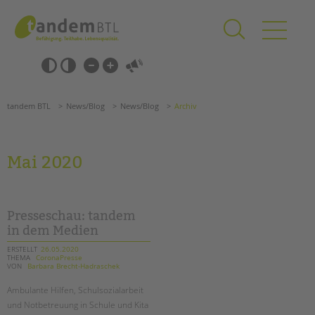
Zum
Navigation
Inhalt
überspringen
springen
Navigation
Barrierefrei-
überspringen
Einstellungen
überspringen
ANGEBOTE
tandem BTL
News/Blog
News/Blog
Archiv
KITA & FRÜHE HILFEN
SCHULE & GANZTAG
Mai 2020
Grundschulen
Oberschulen
Förderzentren
Presseschau: tandem
Kollegs
in dem Medien
EFöB
ERSTELLT
26.05.2020
THEMA
CoronaPresse
Schulbezogene Sozialarbeit
VON
Barbara Brecht-Hadraschek
Tagesgruppen
Ambulante Hilfen, Schulsozialarbeit
Suchen
HILFEN ZUR ERZIEHUNG
und Notbetreuung in Schule und Kita