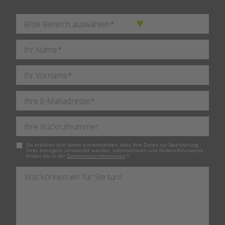
Pflichtfeld
Sie erklären sich damit einverstanden, dass Ihre Daten zur Bearbeitung
Ihres Anliegens verwendet werden. Informationen und Widerrufshinweise
finden Sie in der
Datenschutzinformation
.
*