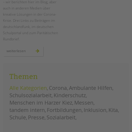
– wir berichten hier im Blog, aber
auch in anderen Medien über
EINGLIEDERUNGSHILFE
kreative Lösungen in der Corona-
Krise. Drei Links zu Beiträgen im
BETREUTES WOHNEN
deutschlandfunk, im deutschen
Schulportal und zum Paritätischen
TANDEM BTL AKADEMIE
Rundbrief.
Zertfikatskurse
presseschau:
weiterlesen
tandem
Seminarkalender
in
dem
Seminarräume
medien
STADTTEILARBEIT
Themen
Alle Kategorien
Corona
Ambulante Hilfen
PROFIL | LEITBILD
Schulsozialarbeit
Kinderschutz
Bereiche im Überblick
Menschen im Harzer Kiez
Messen
Kinder- und Jugendschutz
tandem intern
Fortbildungen
Inklusion
Kita
Unsere Videos
Schule
Presse
Sozialarbeit
Gesellschafter VdK
schoolcoach BTL