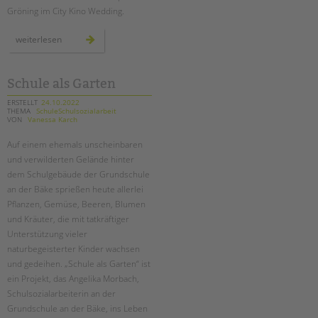
tandem international
Gröning im City Kino Wedding.
KARRIERE
präventionswochen
weiterlesen
zur
Stellenangebote
häuslichen
gewalt
tandem als Arbeitgeberin
mit
und
Schule als Garten
in
NEWS/BLOG
schulen
ERSTELLT
24.10.2022
THEMA
SchuleSchulsozialarbeit
VON
Vanessa Karch
unkuerzbar
Briefe an Kai
Auf einem ehemals unscheinbaren
und verwilderten Gelände hinter
PRESSE
dem Schulgebäude der Grundschule
an der Bäke sprießen heute allerlei
Pflanzen, Gemüse, Beeren, Blumen
Magazin
KONTAKT
und Kräuter, die mit tatkräftiger
Unterstützung vieler
Impressum
naturbegeisterter Kinder wachsen
Datenschutz
und gedeihen. „Schule als Garten“ ist
Hinweisgebersystem
ein Projekt, das Angelika Morbach,
Schulsozialarbeiterin an der
Intranet
Grundschule an der Bäke, ins Leben