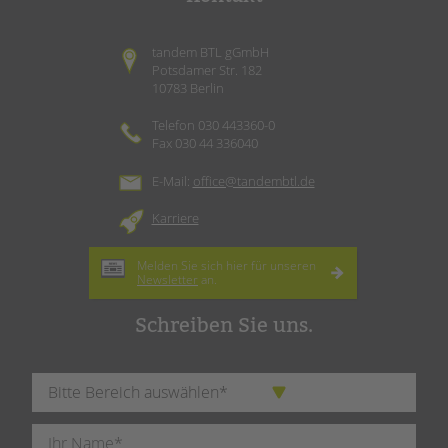
tandem BTL gGmbH
Potsdamer Str. 182
10783 Berlin
Telefon 030 443360-0
Fax 030 44 336040
E-Mail:
office@tandembtl.de
Karriere
Melden Sie sich hier für unseren
Newsletter
an.
Schreiben Sie uns.