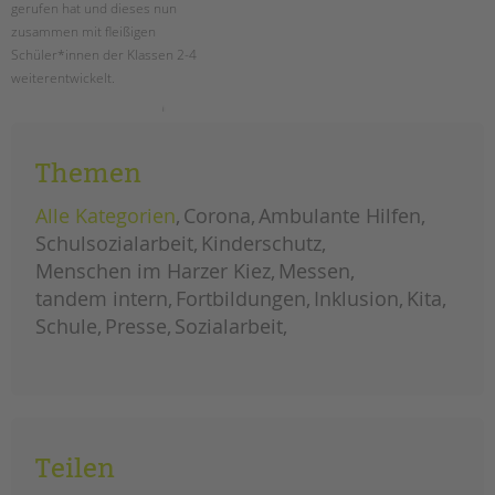
gerufen hat und dieses nun
zusammen mit fleißigen
Schüler*innen der Klassen 2-4
weiterentwickelt.
schule
weiterlesen
als
garten
Themen
Alle Kategorien
Corona
Ambulante Hilfen
Schulsozialarbeit
Kinderschutz
Menschen im Harzer Kiez
Messen
tandem intern
Fortbildungen
Inklusion
Kita
Schule
Presse
Sozialarbeit
Teilen