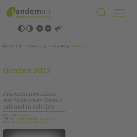
Zum
Navigation
Inhalt
überspringen
springen
Navigation
Barrierefrei-
überspringen
Einstellungen
überspringen
ANGEBOTE
tandem BTL
News/Blog
News/Blog
Archiv
KITA & FRÜHE HILFEN
SCHULE & GANZTAG
Oktober 2022
Grundschulen
Oberschulen
Förderzentren
Präventionswochen
Kollegs
zur häuslichen Gewalt
mit und in Schulen
EFöB
Schulbezogene Sozialarbeit
ERSTELLT
26.10.2022
THEMA
KinderschutzSchulsozialarbeit
Tagesgruppen
VON
Barbara Brecht-Hadraschek
HILFEN ZUR ERZIEHUNG