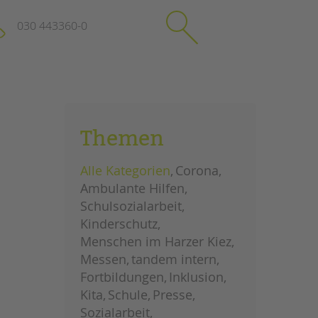
030 443360-0
schließen
KONTAKT
Themen
Suchen
e
Impressum
Alle Kategorien
Corona
itgeberin
Datenschutz
Ambulante Hilfen
Hinweisgebersystem
Schulsozialarbeit
Intranet
Kinderschutz
Menschen im Harzer Kiez
Messen
tandem intern
Fortbildungen
Inklusion
Kita
Schule
Presse
Sozialarbeit