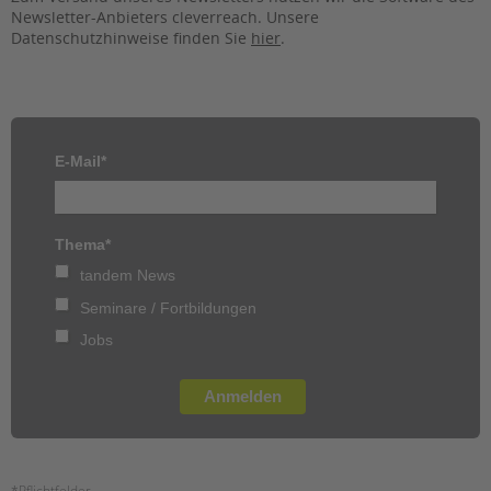
Newsletter-Anbieters cleverreach. Unsere
EINGLIEDERUNGSHILFE
Datenschutzhinweise finden Sie
hier
.
BETREUTES WOHNEN
TANDEM BTL AKADEMIE
E-Mail*
Zertfikatskurse
Seminarkalender
Seminarräume
Thema*
tandem News
STADTTEILARBEIT
Seminare / Fortbildungen
PROFIL | LEITBILD
Jobs
Bereiche im Überblick
Kinder- und Jugendschutz
Anmelden
Unsere Videos
Gesellschafter VdK
schoolcoach BTL
*Pflichtfelder