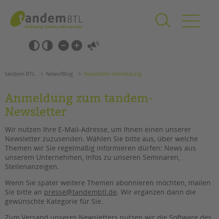
Zum
Navigation
Inhalt
überspringen
springen
Navigation
Barrierefrei-
überspringen
Einstellungen
überspringen
ANGEBOTE
tandem BTL
News/Blog
Newsletter Anmeldung
KITA & FRÜHE HILFEN
Anmeldung zum tandem-
SCHULE & GANZTAG
Newsletter
Grundschulen
Wir nutzen Ihre E-Mail-Adresse, um Ihnen einen unserer
Oberschulen
Newsletter zuzusenden. Wählen Sie bitte aus, über welche
Förderzentren
Themen wir Sie regelmäßig informieren dürfen: News aus
unserem Unternehmen, Infos zu unseren Seminaren,
Kollegs
Stellenanzeigen.
EFöB
Suchen
Schulbezogene Sozialarbeit
Wenn Sie später weitere Themen abonnieren möchten, mailen
Sie bitte an
presse@tandembtl.de
. Wir ergänzen dann die
Tagesgruppen
gewünschte Kategorie für Sie.
HILFEN ZUR ERZIEHUNG
Zum Versand unseres Newsletters nutzen wir die Software des