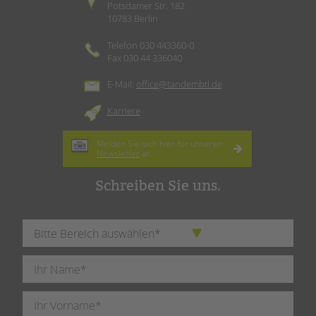
Potsdamer Str. 182
10783 Berlin
Telefon 030 443360-0
Fax 030 44 336040
E-Mail:
office@tandembtl.de
Karriere
Melden Sie sich hier für unseren
Newsletter
an.
Schreiben Sie uns.