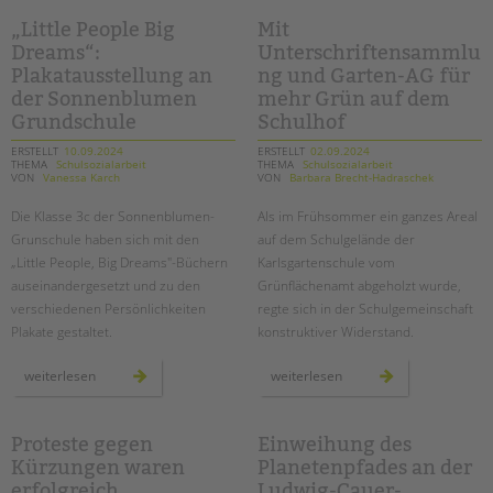
tandem international
ein
filmabend
„Little People Big
Mit
und
KARRIERE
Dreams“:
Unterschriftensammlu
eine
debatte
Plakatausstellung an
ng und Garten-AG für
Stellenangebote
über
die
der Sonnenblumen
mehr Grün auf dem
tandem als Arbeitgeberin
zukunft
der
Grundschule
Schulhof
jugendhilfe
NEWS/BLOG
in
ERSTELLT
10.09.2024
ERSTELLT
02.09.2024
berlin
THEMA
Schulsozialarbeit
THEMA
Schulsozialarbeit
VON
Vanessa Karch
VON
Barbara Brecht-Hadraschek
unkuerzbar
Briefe an Kai
Die Klasse 3c der Sonnenblumen-
Als im Frühsommer ein ganzes Areal
Grunschule haben sich mit den
auf dem Schulgelände der
„Little People, Big Dreams"-Büchern
Karlsgartenschule vom
PRESSE
auseinandergesetzt und zu den
Grünflächenamt abgeholzt wurde,
verschiedenen Persönlichkeiten
regte sich in der Schulgemeinschaft
Magazin
Plakate gestaltet.
konstruktiver Widerstand.
KONTAKT
Impressum
„little
mit
weiterlesen
weiterlesen
people
unterschriftensammlung
Datenschutz
big
und
dreams“:
garten-
plakatausstellung
ag
Hinweisgebersystem
an
für
Proteste gegen
Einweihung des
der
mehr
Intranet
Kürzungen waren
Planetenpfades an der
sonnenblumen
grün
grundschule
auf
erfolgreich
Ludwig-Cauer-