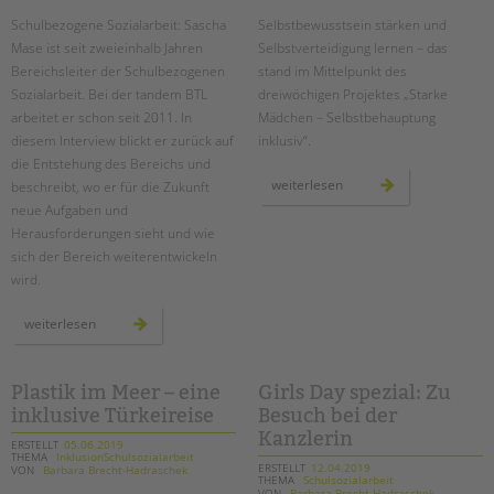
Schulbezogene Sozialarbeit: Sascha
Selbstbewusstsein stärken und
Mase ist seit zweieinhalb Jahren
Selbstverteidigung lernen – das
Bereichsleiter der Schulbezogenen
stand im Mittelpunkt des
Sozialarbeit. Bei der tandem BTL
dreiwöchigen Projektes „Starke
arbeitet er schon seit 2011. In
Mädchen – Selbstbehauptung
diesem Interview blickt er zurück auf
inklusiv“.
die Entstehung des Bereichs und
starke
weiterlesen
beschreibt, wo er für die Zukunft
mädchen
neue Aufgaben und
–
selbstbehauptung
Herausforderungen sieht und wie
inklusiv
sich der Bereich weiterentwickeln
wird.
herausforderungen
weiterlesen
und
chancen
für
die
schulsozialarbeit
Plastik im Meer – eine
Girls Day spezial: Zu
inklusive Türkeireise
Besuch bei der
Kanzlerin
ERSTELLT
05.06.2019
THEMA
InklusionSchulsozialarbeit
ERSTELLT
12.04.2019
VON
Barbara Brecht-Hadraschek
THEMA
Schulsozialarbeit
VON
Barbara Brecht-Hadraschek