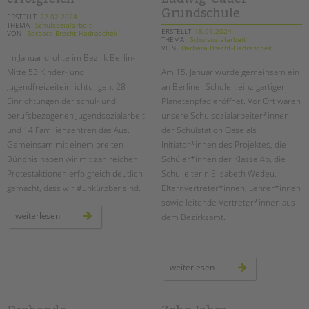
dem
schulhof
Grundschule
ERSTELLT
22.02.2024
THEMA
Schulsozialarbeit
ERSTELLT
18.01.2024
VON
Barbara Brecht-Hadraschek
THEMA
Schulsozialarbeit
VON
Barbara Brecht-Hadraschek
Im Januar drohte im Bezirk Berlin-
Mitte 53 Kinder- und
Am 15. Januar wurde gemeinsam ein
Jugendfreizeiteinrichtungen, 28
an Berliner Schulen einzigartiger
Einrichtungen der schul- und
Planetenpfad eröffnet. ­Vor Ort waren
berufsbezogenen Jugendsozialarbeit
unsere Schulsozialarbeiter*innen
und 14 Familienzentren das Aus.
der Schulstation Oase als
Gemeinsam mit einem breiten
Initiator*innen des Projektes, die
Bündnis haben wir mit zahlreichen
Schüler*innen der Klasse 4b, die
Protestaktionen erfolgreich deutlich
Schulleiterin Elisabeth Wedeu,
gemacht, dass wir #unkürzbar sind.
Elternvertreter*innen, Lehrer*innen
sowie leitende Vertreter*innen aus
proteste
weiterlesen
dem Bezirksamt.
gegen
kürzungen
waren
erfolgreich
einweihung
weiterlesen
des
planetenpfades
an
der
ludwig-