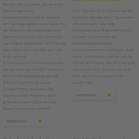
Bereits seit 2,5 Jahren gibt es an der
Lina-Morgenstern-
Girls Day spezial: Zu Besuch bei der
Gemeinschaftsschule im Rahmen
Kanzlerin: Bereits einen Tag vor dem
des Ganztagangebots eine Türkei-AG,
offiziellen Girls' Day hatte
die einmal im Jahr organisatorisch
Bundeskanzlerin Angela Merkel 24
und inhaltlich auch eine Türkeireise
Berliner Schülerinnen zur
nach Afacan vorbereitet. 2018 wurde
Auftaktveranstaltung im
diese Reise das erste Mal auch von
Bundeskanzleramt empfangen. Acht
einer unserer
dieser Schülerinnen kamen von der
Schulsozialarbeiter*innen begleitet,
Schule am Schloss, die 2018 als eine
die vor allem die Schüler*innen mit
von vier Berliner Schulen mit dem
dem Förderschwerpunkt geistige
Girls Day-Preis ausgezeichnet
Entwicklung betreute sowie
worden war.
Schüler*innen, die durch ihre
girls
weiterlesen
psychosozialen Probleme stark
day
gefordert waren. 2019 wird das
spezial:
zu
Reise-Projekt weitergeführt.
besuch
bei
der
plastik
kanzlerin
weiterlesen
im
meer
–
eine