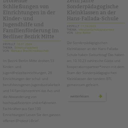
Drohende
Zehn Jahre
cauer-
Schließungen von
Sonderpädagogische
grundschule
Einrichtungen in der
Kleinklassen an der
Kinder- und
Hans-Fallada-Schule
Jugendhilfe und
ERSTELLT
11.10.2023
THEMA
InklusionSchulsozialarbeit
Familienförderung im
VON
Lena Rotter
Berliner Bezirk Mitte
Die Sonderpädagogischen
ERSTELLT
16.01.2024
THEMA
Schulsozialarbeit
Kleinklassen an der Hans-Fallada-
VON
Barbara Brecht-Hadraschek
Schule haben Geburtstag! Das haben
Im Bezirk Berlin-Mitte drohen 53
am 10.10.23 zahlreiche Gäste und
Kinder- und
Kooperationspartner*innen mit dem
Jugendfreizeiteinrichtungen, 28
Team der Sonderpädagogischen
Einrichtungen der schul- und
Kleinklassen der tandem BTL
berufsbezogenen Jugendsozialarbeit
gemeinsam gefeiert.
und 14 Familienzentren das Aus und
zehn
weiterlesen
die Abwanderung von
jahre
hochqualifizierten und erfahrenen
sonderpädagogische
kleinklassen
Fachkräften aus fast 100
an
der
Einrichtungen! Lesen Sie den ganzen
hans-
fallada-
offenen (Protest-) Brief.
schule