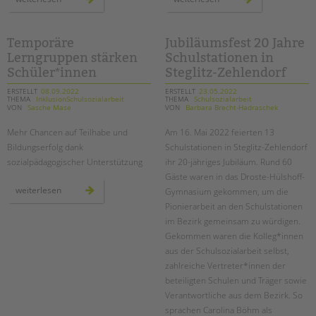
zur
als
häuslichen
garten
gewalt
mit
und
Temporäre
Jubiläumsfest 20 Jahre
in
Lerngruppen stärken
Schulstationen in
schulen
Schüler*innen
Steglitz-Zehlendorf
ERSTELLT
08.09.2022
ERSTELLT
23.05.2022
THEMA
InklusionSchulsozialarbeit
THEMA
Schulsozialarbeit
VON
Sasche Mase
VON
Barbara Brecht-Hadraschek
Mehr Chancen auf Teilhabe und
Am 16. Mai 2022 feierten 13
Bildungserfolg dank
Schulstationen in Steglitz-Zehlendorf
sozialpädagogischer Unterstützung
ihr 20-jähriges Jubiläum. Rund 60
Gäste waren in das Droste-Hülshoff-
temporäre
weiterlesen
Gymnasium gekommen, um die
lerngruppen
stärken
Pionierarbeit an den Schulstationen
schüler*innen
im Bezirk gemeinsam zu würdigen.
Gekommen waren die Kolleg*innen
aus der Schulsozialarbeit selbst,
zahlreiche Vertreter*innen der
beteiligten Schulen und Träger sowie
Verantwortliche aus dem Bezirk. So
sprachen Carolina Böhm als