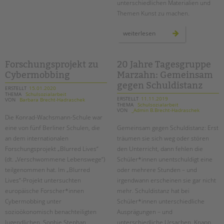
unterschiedlichen Materialien und
Themen Kunst zu machen.
lernbrücken:
weiterlesen
mit
kunst
brücken
bauen
Forschungsprojekt zu
20 Jahre Tagesgruppe
Cybermobbing
Marzahn: Gemeinsam
gegen Schuldistanz
ERSTELLT
15.01.2020
THEMA
Schulsozialarbeit
ERSTELLT
11.11.2019
VON
Barbara Brecht-Hadraschek
THEMA
Schulsozialarbeit
VON
_Admin B.Brecht-Hadraschek
Die Konrad-Wachsmann-Schule war
eine von fünf Berliner Schulen, die
Gemeinsam gegen Schuldistanz: Erst
an dem internationalen
träumen sie sich weg oder stören
Forschungsprojekt „Blurred Lives“
den Unterricht, dann fehlen die
(dt. „Verschwommene Lebenswege“)
Schüler*innen unentschuldigt eine
teilgenommen hat. Im „Blurred
oder mehrere Stunden – und
Lives“-Projekt untersuchten
irgendwann erscheinen sie gar nicht
europäische Forscher*innen
mehr. Schuldistanz hat bei
Cybermobbing unter
Schüler*innen unterschiedliche
sozioökonomisch benachteiligten
Ausprägungen – und
Jugendlichen. Sophie Stephan,
unterschiedliche Ursachen. Knapp