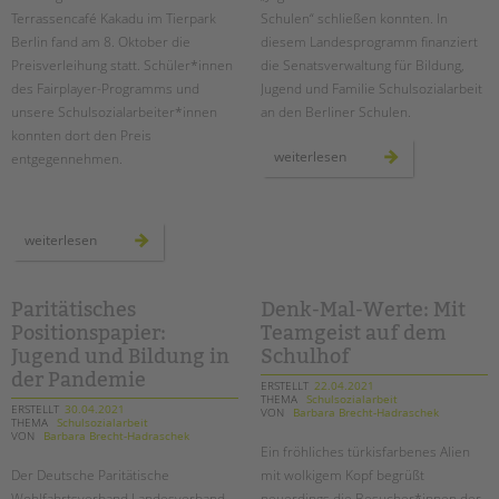
Terrassencafé Kakadu im Tierpark
Schulen“ schließen konnten. In
Berlin fand am 8. Oktober die
diesem Landesprogramm finanziert
Preisverleihung statt. Schüler*innen
die Senatsverwaltung für Bildung,
des Fairplayer-Programms und
Jugend und Familie Schulsozialarbeit
unsere Schulsozialarbeiter*innen
an den Berliner Schulen.
konnten dort den Preis
ausbau
weiterlesen
entgegennehmen.
landesprogramm
„jugendsozialarbeit
an
berliner
schulen“
preisverleihung
weiterlesen
der
bürgerstiftung
für
die
grundschule
Paritätisches
Denk-Mal-Werte: Mit
an
Positionspapier:
Teamgeist auf dem
der
bäke
Jugend und Bildung in
Schulhof
der Pandemie
ERSTELLT
22.04.2021
THEMA
Schulsozialarbeit
ERSTELLT
30.04.2021
VON
Barbara Brecht-Hadraschek
THEMA
Schulsozialarbeit
VON
Barbara Brecht-Hadraschek
Ein fröhliches türkisfarbenes Alien
Der Deutsche Paritätische
mit wolkigem Kopf begrüßt
Wohlfahrtsverband Landesverband
neuerdings die Besucher*innen der