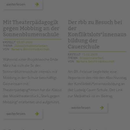
drohende
weiterlesen
schließungen
von
einrichtungen
in
der
Mit Theaterpädagogik
Der rbb zu Besuch bei
kinder-
gegen Mobbing an der
der
und
jugendhilfe
Sonnenblumenschule
Konfliktslots*innenaus
und
familienförderung
bildung der
im
ERSTELLT
05.07.2023
berliner
THEMA
SchuleSchulsozialarbeit
Cauerschule
bezirk
VON
Barbara Brecht-Hadraschek
mitte
ERSTELLT
15.02.2023
THEMA
Schulsozialarbeit
Während einer Projektwoche Ende
VON
Barbara Brecht-Hadraschek
März hat sich die 5c der
Sonnenblumenschule intensiv mit
Am 09. Februar begleitete eine
Mobbing in der Schule beschäftigt.
Reporterin des rbb den Abschlusstag
Gemeinsam mit
der Kontliktlots*innenausbildung an
Theaterpädagog*innen hat die Klasse
der Ludwig-Cauer-Schule. Der Link
das Musiktheaterstück „Stark gegen
zur Mediathek ist im Beitrag.
Mobbing“ erarbeitet und aufgeführt.
der
weiterlesen
rbb
mit
weiterlesen
zu
theaterpädagogik
besuch
gegen
bei
mobbing
der
an
konfliktslots*innenausbi