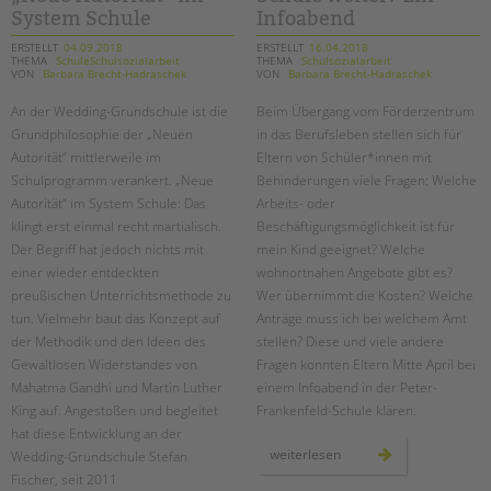
grundschule
System Schule
Infoabend
ERSTELLT
04.09.2018
ERSTELLT
16.04.2018
THEMA
SchuleSchulsozialarbeit
THEMA
Schulsozialarbeit
VON
Barbara Brecht-Hadraschek
VON
Barbara Brecht-Hadraschek
An der Wedding-Grundschule ist die
Beim Übergang vom Förderzentrum
Grundphilosophie der „Neuen
in das Berufsleben stellen sich für
Autorität“ mittlerweile im
Eltern von Schüler*innen mit
Schulprogramm verankert. „Neue
Behinderungen viele Fragen: Welche
Autorität“ im System Schule: Das
Arbeits- oder
klingt erst einmal recht martialisch.
Beschäftigungsmöglichkeit ist für
Der Begriff hat jedoch nichts mit
mein Kind geeignet? Welche
einer wieder entdeckten
wohnortnahen Angebote gibt es?
preußischen Unterrichtsmethode zu
Wer übernimmt die Kosten? Welche
tun. Vielmehr baut das Konzept auf
Anträge muss ich bei welchem Amt
der Methodik und den Ideen des
stellen? Diese und viele andere
Gewaltlosen Widerstandes von
Fragen konnten Eltern Mitte April bei
Mahatma Gandhi und Martin Luther
einem Infoabend in der Peter-
King auf. Angestoßen und begleitet
Frankenfeld-Schule klären.
hat diese Entwicklung an der
wie
weiterlesen
Wedding-Grundschule Stefan
geht
Fischer, seit 2011
es