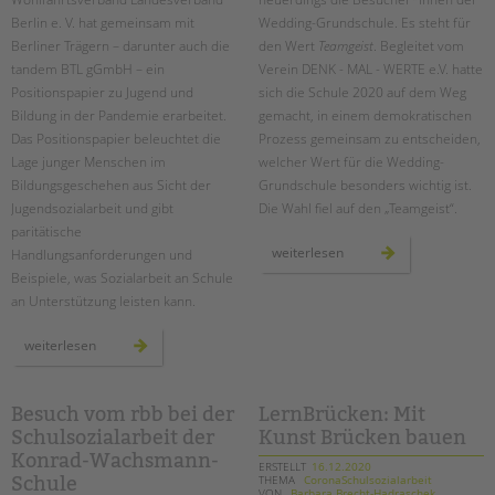
Berlin e. V. hat gemeinsam mit
Wedding-Grundschule. Es steht für
Berliner Trägern – darunter auch die
den Wert
Teamgeist
. Begleitet vom
tandem BTL gGmbH – ein
Verein DENK - MAL - WERTE e.V. hatte
Positionspapier zu Jugend und
sich die Schule 2020 auf dem Weg
Bildung in der Pandemie erarbeitet.
gemacht, in einem demokratischen
Das Positionspapier beleuchtet die
Prozess gemeinsam zu entscheiden,
Lage junger Menschen im
welcher Wert für die Wedding-
Bildungsgeschehen aus Sicht der
Grundschule besonders wichtig ist.
Jugendsozialarbeit und gibt
Die Wahl fiel auf den „Teamgeist“.
paritätische
denk-
weiterlesen
Handlungsanforderungen und
mal-
Beispiele, was Sozialarbeit an Schule
werte:
mit
an Unterstützung leisten kann.
teamgeist
auf
dem
paritätisches
schulhof
weiterlesen
positionspapier:
jugend
und
bildung
in
Besuch vom rbb bei der
LernBrücken: Mit
der
Schulsozialarbeit der
Kunst Brücken bauen
pandemie
Konrad-Wachsmann-
ERSTELLT
16.12.2020
THEMA
CoronaSchulsozialarbeit
Schule
VON
Barbara Brecht-Hadraschek