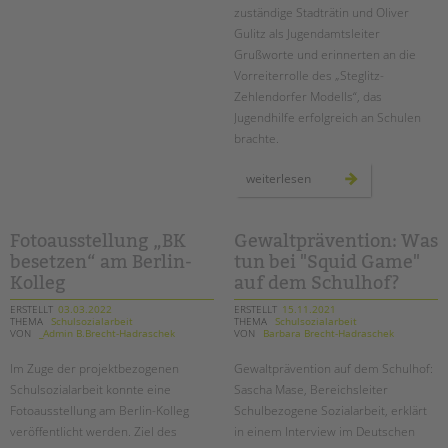
zuständige Stadträtin und Oliver
Gulitz als Jugendamtsleiter
Grußworte und erinnerten an die
Vorreiterrolle des „Steglitz-
Zehlendorfer Modells“, das
Jugendhilfe erfolgreich an Schulen
brachte.
jubiläumsfest
weiterlesen
20
jahre
schulstationen
in
steglitz-
Fotoausstellung „BK
Gewaltprävention: Was
zehlendorf
besetzen“ am Berlin-
tun bei "Squid Game"
Kolleg
auf dem Schulhof?
ERSTELLT
03.03.2022
ERSTELLT
15.11.2021
THEMA
Schulsozialarbeit
THEMA
Schulsozialarbeit
VON
_Admin B.Brecht-Hadraschek
VON
Barbara Brecht-Hadraschek
Im Zuge der projektbezogenen
Gewaltprävention auf dem Schulhof:
Schulsozialarbeit konnte eine
Sascha Mase, Bereichsleiter
Fotoausstellung am Berlin-Kolleg
Schulbezogene Sozialarbeit, erklärt
veröffentlicht werden. Ziel des
in einem Interview im Deutschen