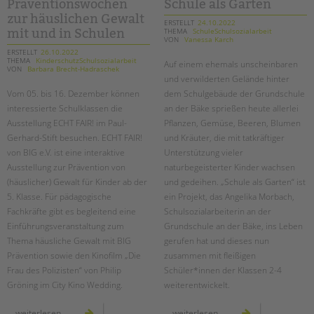
der
Präventionswochen
Schule als Garten
der
sonnenblumenschule
cauerschule
zur häuslichen Gewalt
ERSTELLT
24.10.2022
THEMA
SchuleSchulsozialarbeit
mit und in Schulen
VON
Vanessa Karch
ERSTELLT
26.10.2022
THEMA
KinderschutzSchulsozialarbeit
Auf einem ehemals unscheinbaren
VON
Barbara Brecht-Hadraschek
und verwilderten Gelände hinter
Vom 05. bis 16. Dezember können
dem Schulgebäude der Grundschule
interessierte Schulklassen die
an der Bäke sprießen heute allerlei
Ausstellung ECHT FAIR! im Paul-
Pflanzen, Gemüse, Beeren, Blumen
Gerhard-Stift besuchen. ECHT FAIR!
und Kräuter, die mit tatkräftiger
von BIG e.V. ist eine interaktive
Unterstützung vieler
Ausstellung zur Prävention von
naturbegeisterter Kinder wachsen
(häuslicher) Gewalt für Kinder ab der
und gedeihen. „Schule als Garten“ ist
5. Klasse. Für pädagogische
ein Projekt, das Angelika Morbach,
Fachkräfte gibt es begleitend eine
Schulsozialarbeiterin an der
Einführungsveranstaltung zum
Grundschule an der Bäke, ins Leben
Thema häusliche Gewalt mit BIG
gerufen hat und dieses nun
Prävention sowie den Kinofilm „Die
zusammen mit fleißigen
Frau des Polizisten“ von Philip
Schüler*innen der Klassen 2-4
Gröning im City Kino Wedding.
weiterentwickelt.
präventionswochen
schule
weiterlesen
weiterlesen