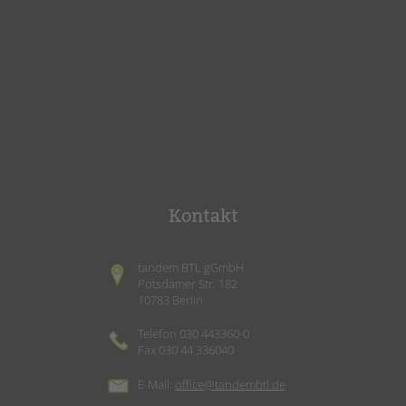
Kontakt
tandem BTL gGmbH
Potsdamer Str. 182
10783 Berlin
Telefon 030 443360-0
Fax 030 44 336040
E-Mail:
office@tandembtl.de