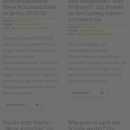
inklusive
Schulsozialarbeit:
Drei Religionen – eine
türkeireise
Neue Schulstandorte
Wahrheit? Ein Projekt
in Berlin 2018/19
an der Ludwig-Cauer-
Grundschule
ERSTELLT
07.02.2019
THEMA
Schulsozialarbeit
ERSTELLT
04.12.2018
VON
Barbara Brecht-Hadraschek
THEMA
Schulsozialarbeit
VON
Barbara Brecht-Hadraschek
Mit dem Schuljahr 2018/19 sind
unsere Schulsozialarbeit*innen an
An drei Projekttagen der
einigen neuen Schulstandorten in
Schulsozialarbeit konnten
Berlin aktiv: An zwei
Schüler*innen der Ludwig-Cauer-
Gemeinschaftsschulen in Marzahn-
Schule drei Religionen erkunden, ins
Hellersdorf, einer Grundschule in
Gespräch kommen, Fragen stellen,
Steglitz-Zehlendorf und – ganz neu –
Gemeinsamkeiten entdecken und
einem Kolleg, das auf dem zweiten
Unterschiede verstehen.
Bildungsweg Erwachsene auf das
drei
weiterlesen
Abitur vorbereitet.
religionen
–
eine
schulsozialarbeit:
weiterlesen
wahrheit?
neue
ein
schulstandorte
projekt
in
an
berlin
der
2018/19
Stärke statt Macht:
Wie geht es nach der
ludwig-
cauer-
„Neue Autorität“ im
Schule weiter? Ein