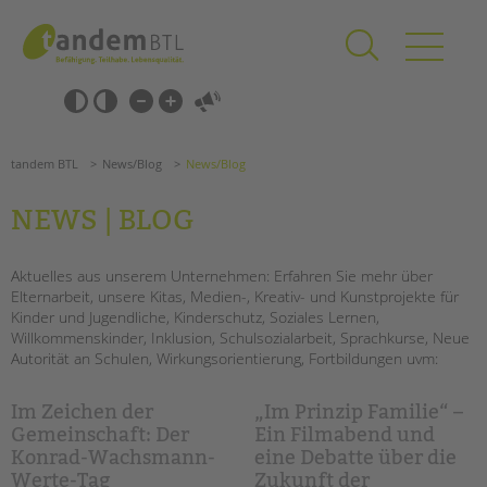
Zum
Navigation
Inhalt
überspringen
springen
Navigation
Barrierefrei-
überspringen
Einstellungen
überspringen
ANGEBOTE
tandem BTL
News/Blog
News/Blog
KITA & FRÜHE HILFEN
NEWS | BLOG
SCHULE & GANZTAG
Grundschulen
Aktuelles aus unserem Unternehmen: Erfahren Sie mehr über
Elternarbeit, unsere Kitas, Medien-, Kreativ- und Kunstprojekte für
Oberschulen
Kinder und Jugendliche, Kinderschutz, Soziales Lernen,
Förderzentren
Willkommenskinder, Inklusion, Schulsozialarbeit, Sprachkurse, Neue
Kollegs
Autorität an Schulen, Wirkungsorientierung, Fortbildungen uvm:
EFöB
Schulbezogene Sozialarbeit
Im Zeichen der
„Im Prinzip Familie“ –
Tagesgruppen
Gemeinschaft: Der
Ein Filmabend und
Konrad-Wachsmann-
eine Debatte über die
HILFEN ZUR ERZIEHUNG
Werte-Tag
Zukunft der