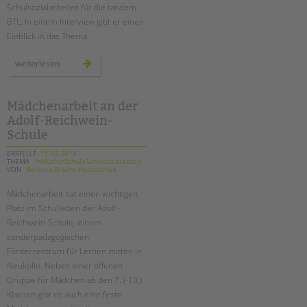
nach
Schulsozialarbeiter für die tandem
der
schule
BTL. In einem Interview gibt er einen
weiter?
ein
Einblick in das Thema.
infoabend
stärke
weiterlesen
statt
macht:
„neue
autorität“
im
Mädchenarbeit an der
system
Adolf-Reichwein-
schule
Schule
ERSTELLT
15.02.2018
THEMA
InklusionSchuleSchulsozialarbeit
VON
Barbara Brecht-Hadraschek
Mädchenarbeit hat einen wichtigen
Platz im Schulleben der Adolf-
Reichwein-Schule, einem
sonderpädagogischen
Förderzentrum für Lernen mitten in
Neukölln. Neben einer offenen
Gruppe für Mädchen ab den 7. (-10.)
Klassen gibt es auch eine feste