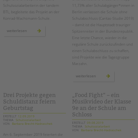
Schulsozialarbeiterin der tandem
11,73% aller Schulabgänger*innen in
BTL, begleitete das Projekt an der
Berlin verlassen die Schule ohne
Konrad-Wachsmann-Schule.
Schulabschluss (Caritas-Studie 2019)
– damit ist die Hauptstadt trauriger
forschungsprojekt
weiterlesen
Spitzenreiter in der Bundesrepublik.
zu
cybermobbing
Eine letzte Chance, wieder in die
reguläre Schule zurückzufinden und
einen Schulabschluss zu schaffen,
sind Projekte wie die Tagesgruppe
Marzahn.
20
weiterlesen
jahre
tagesgruppe
marzahn:
gemeinsam
gegen
Drei Projekte gegen
„Food Fight“ – ein
schuldistanz
Schuldistanz feiern
Musikvideo der Klasse
Geburtstag
9e an der Schule am
Schloss
ERSTELLT
12.09.2019
THEMA
Schulsozialarbeit
ERSTELLT
09.08.2019
VON
Barbara Brecht-Hadraschek
THEMA
Schulsozialarbeit
VON
Barbara Brecht-Hadraschek
Am 6. September 2019 feierten die