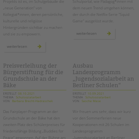
Projekts ist es, im Schulgebäude die
Schulportal, wie Pädagog*innen mit
„neue Generation“ von
dem neuen Trend umgehen können,
Kollegiat*innen, deren persönliche,
der durch die Netflix-Serie "Squid
kulturelle und religiöse
Game" ausgelöst wurde.
Hintergründen sichtbar zu machen
gewaltprävention:
weiterlesen
und sie zu empowern.
was
tun
bei
fotoausstellung
weiterlesen
"squid
„bk
game"
besetzen“
auf
am
dem
berlin-
schulhof?
kolleg
Preisverleihung der
Ausbau
Bürgerstiftung für die
Landesprogramm
Grundschule an der
„Jugendsozialarbeit an
Bäke
Berliner Schulen“
ERSTELLT
08.10.2021
ERSTELLT
10.09.2021
THEMA
Schulsozialarbeit
THEMA
Schulsozialarbeit
VON
Barbara Brecht-Hadraschek
VON
Sasche Mase
Das Fairplayer-Programm an der
Wir freuen uns sehr, dass wir kurz
Grundschule an der Bäke hat den
vor den Sommerferien neue
zweiten Platz des Schülerpreises für
Kooperationen mit 26 Schulen im
friedensfähige Bildung „Buddies for
Landesprogramm
Peace“ gewonnen. Auf der Bühne am
„Jugendsozialarbeit an Berliner