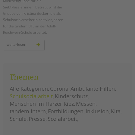
Mädchengruppe für die
Siebtklässlerinnen. Betreut wird die
Gruppe von Kristina Becker, die als
Schulsozialarbeiterin seit vier Jahren
für die tandem BTL an der Adolf-
Reichwein-Schule arbeitet.
mädchenarbeit
weiterlesen
an
der
adolf-
reichwein-
schule
Themen
Alle Kategorien
Corona
Ambulante Hilfen
Schulsozialarbeit
Kinderschutz
Menschen im Harzer Kiez
Messen
tandem intern
Fortbildungen
Inklusion
Kita
Schule
Presse
Sozialarbeit