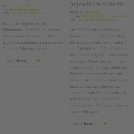
Jugendhilfe in Berlin
ERSTELLT
15.06.2026
EINGLIEDERUNGSHILFE
THEMA
Schulsozialarbeit
ERSTELLT
25.09.2025
VON
Barbara Brecht-Hadraschek
THEMA
KinderschutzSchulsozialarbeitSozial
VON
Barbara Brecht-Hadraschek
BETREUTES WOHNEN
Kreativ, bewegt und
im guten
Miteinander
: So feierte die Konrad-
Am 23. September 2025 zeigte
Wachsmann-Schule am 13. Mai ihr
tandem BTL im City Kino Wedding
TANDEM BTL AKADEMIE
großes Doppeljubiläum mit unserem
den preisgekrönten Dokumentarfilm
Zertfikatskurse
Team der Schulsozialarbeit.
„Im Prinzip Familie“. Anschließend
diskutierten Regisseur Daniel Abma
Seminarkalender
im
weiterlesen
und Expert*innen aus Berlin über
Seminarräume
zeichen
der
zentrale Fragen der Jugendhilfe und
Suchen
gemeinschaft:
Präventionsarbeit in Schule und
der
STADTTEILARBEIT
konrad-
Familie. Film und Diskussion zeigten
wachsmann-
werte-
eindrücklich: Jugendhilfe muss
PROFIL | LEITBILD
tag
verlässlich sein, Fachkräfte brauchen
Bereiche im Überblick
gute Bedingungen – und ohne
vorbeugende Hilfen verschärfen sich
Kinder- und Jugendschutz
soziale Notlagen.
Unsere Videos
Gesellschafter VdK
„im
weiterlesen
prinzip
schoolcoach BTL
familie“
–