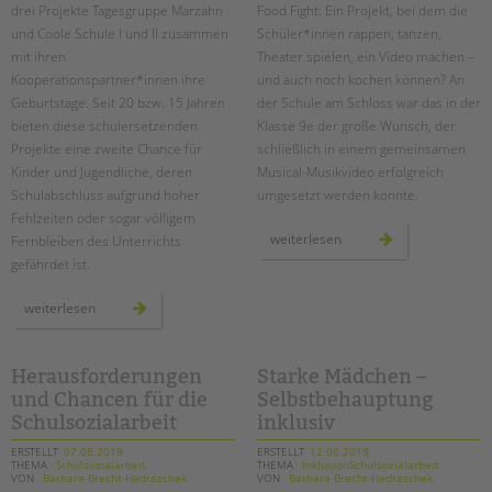
drei Projekte Tagesgruppe Marzahn
Food Fight: Ein Projekt, bei dem die
und Coole Schule I und II zusammen
Schüler*innen rappen, tanzen,
mit ihren
Theater spielen, ein Video machen –
Kooperationspartner*innen ihre
und auch noch kochen können? An
Geburtstage. Seit 20 bzw. 15 Jahren
der Schule am Schloss war das in der
bieten diese schulersetzenden
Klasse 9e der große Wunsch, der
Projekte eine zweite Chance für
schließlich in einem gemeinsamen
Kinder und Jugendliche, deren
Musical-Musikvideo erfolgreich
Schulabschluss aufgrund hoher
umgesetzt werden konnte.
Fehlzeiten oder sogar völligem
„food
weiterlesen
Fernbleiben des Unterrichts
fight“
gefährdet ist.
–
ein
musikvideo
der
drei
weiterlesen
klasse
projekte
9e
gegen
an
schuldistanz
der
feiern
schule
geburtstag
Herausforderungen
Starke Mädchen –
am
schloss
und Chancen für die
Selbstbehauptung
Schulsozialarbeit
inklusiv
ERSTELLT
07.08.2019
ERSTELLT
12.06.2019
THEMA
Schulsozialarbeit
THEMA
InklusionSchulsozialarbeit
VON
Barbara Brecht-Hadraschek
VON
Barbara Brecht-Hadraschek