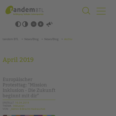
Zum
Navigation
Inhalt
überspringen
springen
Navigation
Barrierefrei-
überspringen
Einstellungen
überspringen
ANGEBOTE
tandem BTL
News/Blog
News/Blog
Archiv
KITA & FRÜHE HILFEN
SCHULE & GANZTAG
April 2019
Grundschulen
Oberschulen
Förderzentren
Europäischer
Kollegs
Protesttag: "Mission
Inklusion - Die Zukunft
EFöB
beginnt mit dir"
Schulbezogene Sozialarbeit
Tagesgruppen
ERSTELLT
16.04.2019
THEMA
Inklusion
VON
_Admin B.Brecht-Hadraschek
HILFEN ZUR ERZIEHUNG