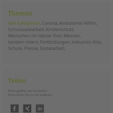
girls
weiterlesen
day
spezial:
zu
Themen
besuch
bei
der
Alle Kategorien
Corona
Ambulante Hilfen
kanzlerin
Schulsozialarbeit
Kinderschutz
Menschen im Harzer Kiez
Messen
tandem intern
Fortbildungen
Inklusion
Kita
Schule
Presse
Sozialarbeit
Teilen
Ihnen gefällt, was Sie lesen?
Dann teilen Sie es mit anderen!
Facebook
Xing
LinkedIn