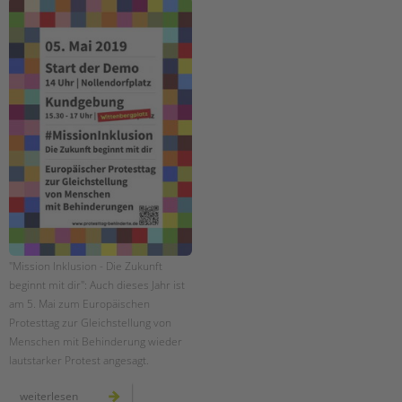
Suchen
EINGLIEDERUNGSHILFE
BETREUTES WOHNEN
TANDEM BTL AKADEMIE
Zertfikatskurse
Seminarkalender
Seminarräume
STADTTEILARBEIT
PROFIL | LEITBILD
"Mission Inklusion - Die Zukunft
beginnt mit dir": Auch dieses Jahr ist
Bereiche im Überblick
am 5. Mai zum Europäischen
Kinder- und Jugendschutz
Protesttag zur Gleichstellung von
Unsere Videos
Menschen mit Behinderung wieder
lautstarker Protest angesagt.
Gesellschafter VdK
schoolcoach BTL
europäischer
weiterlesen