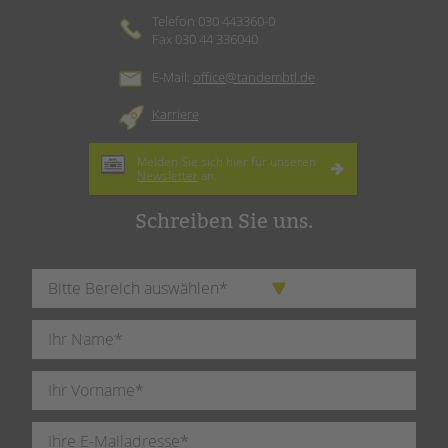
Telefon 030 443360-0
Fax 030 44 336040
E-Mail:
office@tandembtl.de
Karriere
Melden Sie sich hier für unseren
Newsletter
an.
Schreiben Sie uns.