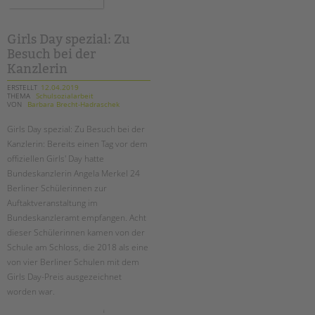
tandem international
protesttag:
"mission
inklusion
KARRIERE
-
die
Girls Day spezial: Zu
zukunft
Stellenangebote
Besuch bei der
beginnt
mit
tandem als Arbeitgeberin
Kanzlerin
dir"
ERSTELLT
12.04.2019
NEWS/BLOG
THEMA
Schulsozialarbeit
VON
Barbara Brecht-Hadraschek
unkuerzbar
Girls Day spezial: Zu Besuch bei der
Briefe an Kai
Kanzlerin: Bereits einen Tag vor dem
offiziellen Girls' Day hatte
PRESSE
Bundeskanzlerin Angela Merkel 24
Berliner Schülerinnen zur
Magazin
Auftaktveranstaltung im
KONTAKT
Bundeskanzleramt empfangen. Acht
dieser Schülerinnen kamen von der
Impressum
Schule am Schloss, die 2018 als eine
Datenschutz
von vier Berliner Schulen mit dem
Hinweisgebersystem
Girls Day-Preis ausgezeichnet
Intranet
worden war.