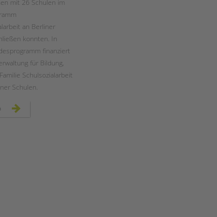
en mit 26 Schulen im
gramm
larbeit an Berliner
hließen konnten. In
desprogramm finanziert
erwaltung für Bildung,
amilie Schulsozialarbeit
iner Schulen.
ausbau
n
landesprogramm
„jugendsozialarbeit
an
berliner
schulen“