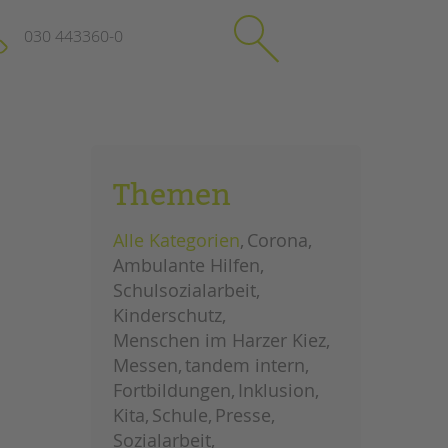
030 443360-0
schließen
KONTAKT
Themen
Suchen
e
Impressum
Alle Kategorien
Corona
itgeberin
Datenschutz
Ambulante Hilfen
Hinweisgebersystem
Schulsozialarbeit
Intranet
Kinderschutz
Menschen im Harzer Kiez
Messen
tandem intern
Fortbildungen
Inklusion
Kita
Schule
Presse
Sozialarbeit