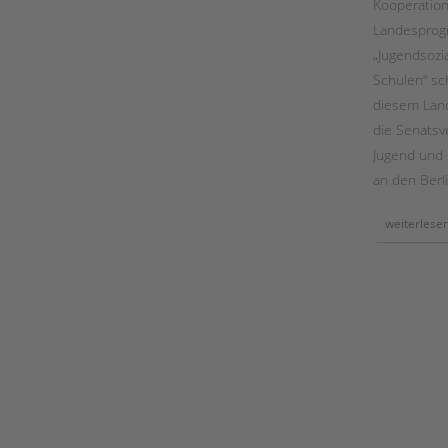
Kooperation
dem
arbeitskreis
Landespro
„begleitete
elternschaft“
„Jugendsozia
Schulen“ sc
diesem Lan
die Senatsv
Jugend und F
an den Berl
weiterlese