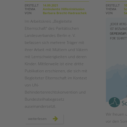
ERSTELLT
14.09.2021
ERSTELLT
10
THEMA
Ambulante HilfenInklusion
THEMA
Sc
STADTTEILARBEIT
VON
Barbara Brecht-Hadraschek
VON
Sa
Im Arbeitskreis „Begleitete
Elternschaft“ des Paritätischen
Landesverbandes Berlin e. V.
befassen sich mehrere Träger mit
ihrer Arbeit mit Müttern und Vätern
mit Lernschwierigkeiten und deren
Kinder. Mittlerweile ist eine dritte
Publikation erschienen, die sich mit
Begleiteter Elternschaft im Kontext
von UN-
Behindertenrechtskonvention und
Bundesteilhabegesetz
auseinandersetzt.
Wir freuen u
neue
weiterlesen
vor den So
handreichung
aus