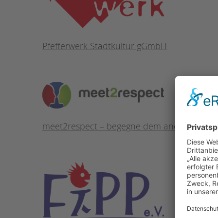
Pfefferwerk Stadtkultur gGmbH
meet2respect – begegne dem anderen