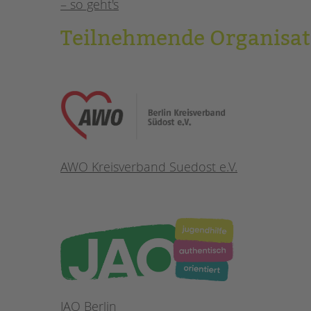
– so geht's
Teilnehmende Organisat
AWO Kreisverband Suedost e.V.
JAO Berlin