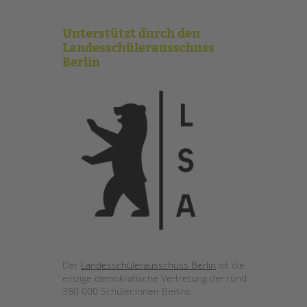
Unterstützt durch den
Landesschülerausschuss
Berlin
Der
Landesschülerausschuss Berlin
ist die
einzige demokratische Vertretung der rund
380 000 Schüler:innen Berlins.