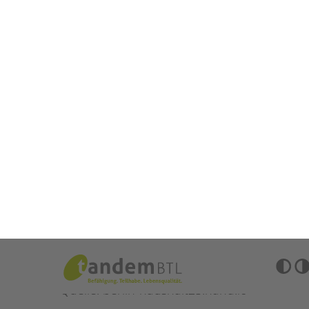
STADTTEILARBEIT
Wir haben am 2. Juni meh
übergeben.
>>
Lest mehr über unsere
Infoblatt + 
>>Download
#BriefeanKai – Jetzt mitmachen!
Sozial
Schreiben Sie einen Brief an den Regie
warum sie erhalten bleiben müssen. G
Im Jahr 2024 hat der Berliner Senat beschloss
kürzen.
Quelle: berlin-haushalt25.nand.io