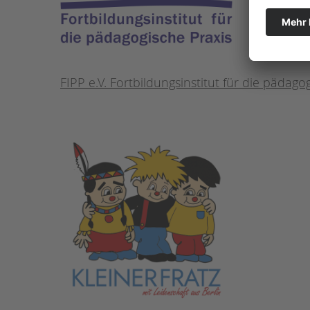
FIPP e.V. Fortbildungsinstitut für die pädago