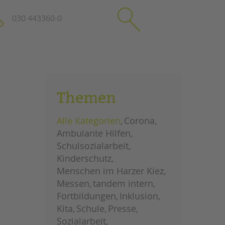
030 443360-0
schließen
KONTAKT
Themen
Suchen
e
Impressum
Alle Kategorien
Corona
itgeberin
Datenschutz
Ambulante Hilfen
Hinweisgebersystem
Schulsozialarbeit
Intranet
Kinderschutz
Menschen im Harzer Kiez
Messen
tandem intern
Fortbildungen
Inklusion
Kita
Schule
Presse
Sozialarbeit