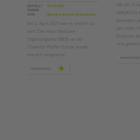
Mit der 9. 
ERSTELLT
07.04.2025
THEMA
MAGAZINs bl
STADTTEILARBEIT
VON
Barbara Brecht-Hadraschek
bewegtes Ja
Am 2. April 2025 war es endlich so
Jahr voller
weit: Der neue Modulare
Proteste, a
Ergänzungsbau (MEB) an der
und gemeins
Charlotte-Pfeffer-Schule wurde
feierlich eingeweiht.
weiterlese
neuer
weiterlesen
modularer
ergänzungsbau
an
der
charlotte-
pfeffer-
schule
feierlich
eröffnet