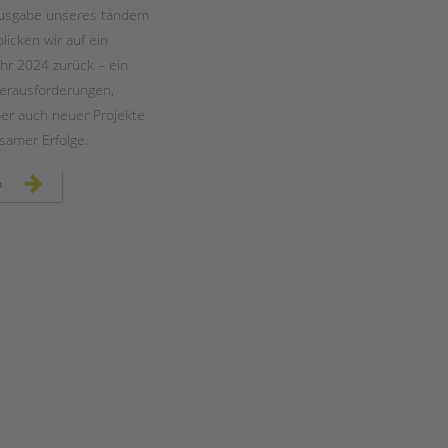
Magazin
Ausgabe unseres tandem
icken wir auf ein
hr 2024 zurück – ein
 Herausforderungen,
ber auch neuer Projekte
amer Erfolge.
unser
n
neues
tandem
magazin
ist
da
–
jetzt
lesen!