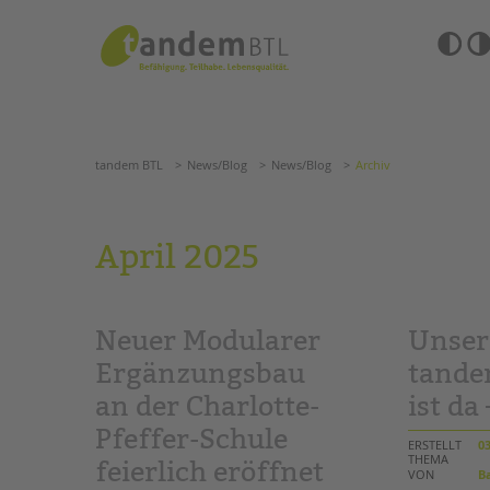
Zum
Navigation
Inhalt
überspringen
springen
Barrierefre
Einstellun
tandem BTL
News/Blog
News/Blog
Archiv
übersprin
Navigation
überspringen
SUCHE
tandem BTL
News/Blog
News/Blog
Archiv
ANGEBOTE
April 2025
KITA & FRÜHE HILFEN
HILFEN ZUR ERZIE
SCHULE & GANZTAG
EINGLIEDERUNGSHI
Neuer Modularer
Unser
Grundschulen
BETREUTES WOHNE
Oberschulen
Ergänzungsbau
tand
Förderzentren
an der Charlotte-
ist da 
TANDEM BTL AKADE
Kollegs
Pfeffer-Schule
EFöB
Zertfikatskurse
ERSTELLT
03
Schulbezogene Sozialarbeit
THEMA
Seminarkalender
feierlich eröffnet
VON
Ba
Tagesgruppen
Seminarräume