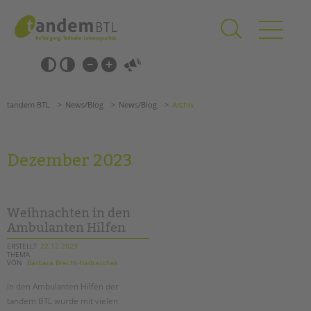
Zum
Navigation
Inhalt
überspringen
springen
Navigation
Barrierefrei-
überspringen
Einstellungen
überspringen
ANGEBOTE
tandem BTL
News/Blog
News/Blog
Archiv
KITA & FRÜHE HILFEN
SCHULE & GANZTAG
Dezember 2023
Grundschulen
Oberschulen
Förderzentren
Weihnachten in den
Kollegs
Ambulanten Hilfen
EFöB
ERSTELLT
22.12.2023
THEMA
Schulbezogene Sozialarbeit
VON
Barbara Brecht-Hadraschek
Tagesgruppen
In den Ambulanten Hilfen der
HILFEN ZUR ERZIEHUNG
tandem BTL wurde mit vielen
Suchen