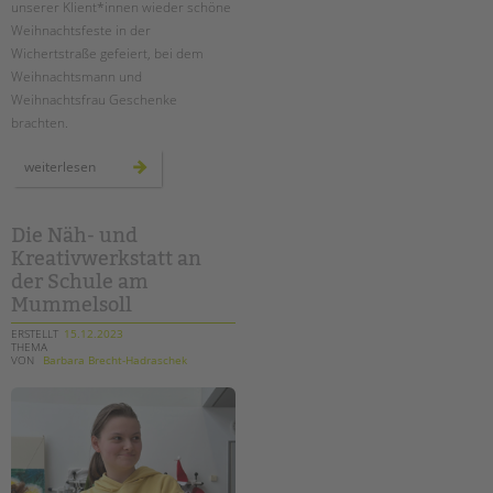
unserer Klient*innen wieder schöne
Weihnachtsfeste in der
EINGLIEDERUNGSHILFE
Wichertstraße gefeiert, bei dem
Weihnachtsmann und
BETREUTES WOHNEN
Weihnachtsfrau Geschenke
brachten.
TANDEM BTL AKADEMIE
weihnachten
weiterlesen
Zertfikatskurse
in
den
Seminarkalender
ambulanten
hilfen
Seminarräume
Die Näh- und
Kreativwerkstatt an
STADTTEILARBEIT
der Schule am
Mummelsoll
PROFIL | LEITBILD
ERSTELLT
15.12.2023
THEMA
Bereiche im Überblick
VON
Barbara Brecht-Hadraschek
Kinder- und Jugendschutz
Unsere Videos
Gesellschafter VdK
schoolcoach BTL