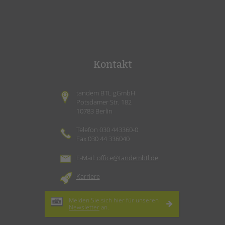
Kontakt
tandem BTL gGmbH
Potsdamer Str. 182
10783 Berlin
Telefon 030 443360-0
Fax 030 44 336040
E-Mail:
office@tandembtl.de
Karriere
Melden Sie sich hier für unseren
Newsletter
an.