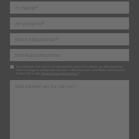
Pflichtfeld
Sie erklären sich damit einverstanden, dass Ihre Daten zur Bearbeitung
Ihres Anliegens verwendet werden. Informationen und Widerrufshinweise
finden Sie in der
Datenschutzinformation
.
*