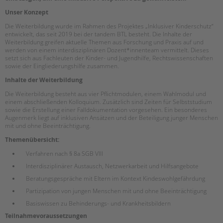
tandem international
Unser Konzept
KARRIERE
Die Weiterbildung wurde im Rahmen des Projektes „Inklusiver Kinderschutz“
entwickelt, das seit 2019 bei der tandem BTL besteht. Die Inhalte der
Stellenangebote
Weiterbildung greifen aktuelle Themen aus Forschung und Praxis auf und
tandem als Arbeitgeberin
werden von einem interdisziplinären Dozent*innenteam vermittelt. Dieses
setzt sich aus Fachleuten der Kinder- und Jugendhilfe, Rechtswissenschaften
NEWS/BLOG
sowie der Eingliederungshilfe zusammen.
Inhalte der Weiterbildung
unkuerzbar
Die Weiterbildung besteht aus vier Pflichtmodulen, einem Wahlmodul und
Briefe an Kai
einem abschließenden Kolloquium. Zusätzlich sind Zeiten für Selbststudium
sowie die Erstellung einer Falldokumentation vorgesehen. Ein besonderes
Augenmerk liegt auf inklusiven Ansätzen und der Beteiligung junger Menschen
PRESSE
mit und ohne Beeinträchtigung.
Themenübersicht:
Magazin
KONTAKT
Verfahren nach § 8a SGB VIII
Interdisziplinärer Austausch, Netzwerkarbeit und Hilfsangebote
Impressum
Beratungsgespräche mit Eltern im Kontext Kindeswohlgefährdung
Datenschutz
Partizipation von jungen Menschen mit und ohne Beeinträchtigung
Hinweisgebersystem
Basiswissen zu Behinderungs- und Krankheitsbildern
Intranet
Teilnahmevoraussetzungen