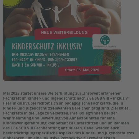
Suchen
EINGLIEDERUNGSHILFE
BETREUTES WOHNEN
TANDEM BTL AKADEMIE
Zertfikatskurse
Seminarkalender
Seminarräume
STADTTEILARBEIT
PROFIL | LEITBILD
Mai 2025 startet unsere Weiterbildung zur „Insoweit erfahrenen
Fachkraft im Kinder- und Jugendschutz nach § 8a SGB VIII – inklusiv“
Bereiche im Überblick
(IseF inklusiv). Sie richtet sich an pädagogische Fachkräfte, die in
kinder- und jugendschutzrelevanten Bereichen tätig sind. Ziel ist es,
Kinder- und Jugendschutz
Fachkräfte in die Lage zu versetzen, ihre Kolleg*innen bei der
Unsere Videos
Wahrnehmung und Bewertung von Anhaltspunkten für eine
Kindeswohlgefährdung kompetent zu unterstützen und im Rahmen
Gesellschafter VdK
des § 8a SGB VIII Fachberatung anzubieten. Dabei werden auch
schoolcoach BTL
beeinträchtigungsspezifische Aspekte des Kinder- und Jugendschutzes
einbezogen, um eine inklusive Perspektive zu gewährleisten.