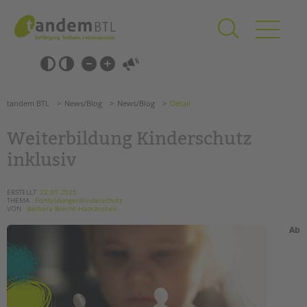
Zum
Navigation
Inhalt
überspringen
springen
Navigation
Barrierefrei-
überspringen
Einstellungen
überspringen
ANGEBOTE
tandem BTL
News/Blog
News/Blog
Detail
KITA & FRÜHE HILFEN
Weiterbildung Kinderschutz
SCHULE & GANZTAG
inklusiv
Grundschulen
Oberschulen
ERSTELLT
22.01.2025
THEMA
FortbildungenKinderschutz
Förderzentren
VON
Barbara Brecht-Hadraschek
Kollegs
Ab
EFöB
Schulbezogene Sozialarbeit
Tagesgruppen
HILFEN ZUR ERZIEHUNG