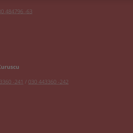
30 484796 -63
Kuruscu
3360 -241
/
030 443360 -242