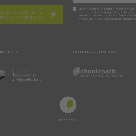
Pflichtfeld
Sie erklären sich damit einverstanden, 
Melden Sie sich hier für
Daten zur Bearbeitung Ihres Anliegens
werden. Informationen und Widerrufsh
unseren
Newsletter
an.
finden Sie in der
Datenschutzinformati
RSTÜTZEN
TOCHTERGESELLSCHAFT
nach oben