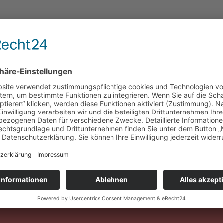
 werde Teil unseres Teams!
chtige Entscheidung, denn du suchst einen
und deine Karriereziele fördert.