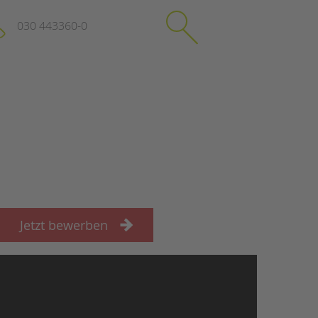
030 443360-0
schließen
KONTAKT
Suchen
e
Impressum
itgeberin
Datenschutz
Hinweisgebersystem
Intranet
Jetzt bewerben