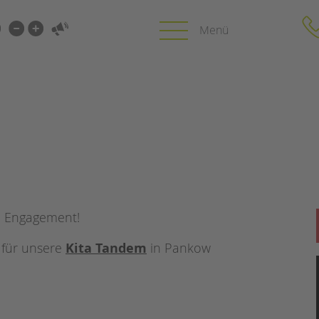
i-
gen
herin
gen
PROFIL | LEITBILD
KARRIERE
HUNG
Bereiche im Überblick
Stellenangebot
Kinder- und Jugendschutz
tandem als Arbe
Unsere Videos
LFE
Gesellschafter VdK
nd Engagement!
NEWS/BLOG
schoolcoach BTL
N
tandem international
für unsere
Kita Tandem
in Pankow
unkuerzbar
MIE
Briefe an Kai
PRESSE