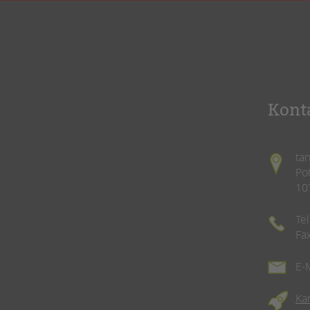
Kont
ta
Po
10
Te
Fa
E-
Ka