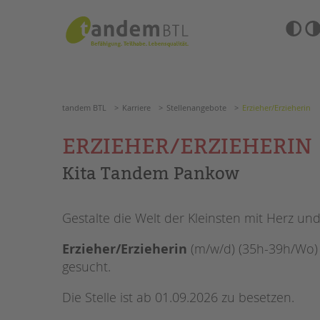
Zum
Navigation
Inhalt
überspringen
springen
Barrierefre
Einstellun
tandem BTL
Karriere
Stellenangebote
Erzieher/Erzie
übersprin
Navigation
überspringen
SUCHE
tandem BTL
Karriere
Stellenangebote
Erzieher/Erzieherin
ANGEBOTE
ERZIEHER/ERZIEHERIN
KITA & FRÜHE HILFEN
HILFEN ZUR ERZIE
Kita Tandem Pankow
SCHULE & GANZTAG
EINGLIEDERUNGSHI
Gestalte die Welt der Kleinsten mit Herz u
Grundschulen
BETREUTES WOHNE
Oberschulen
Erzieher/Erzieherin
(m/w/d) (35h-39h/Wo)
Förderzentren
TANDEM BTL AKADE
gesucht.
Kollegs
EFöB
Zertfikatskurse
Die Stelle ist ab 01.09.2026 zu besetzen.
Schulbezogene Sozialarbeit
Seminarkalender
Tagesgruppen
Seminarräume