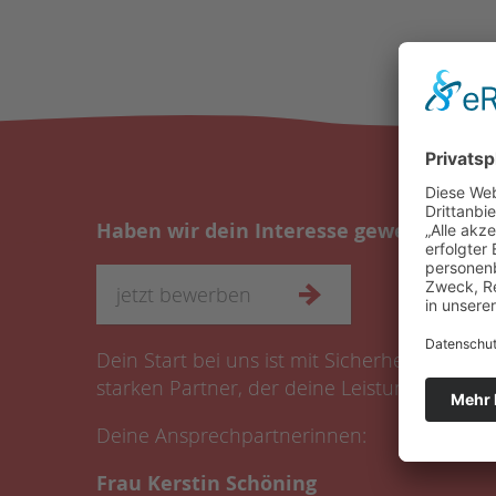
Haben wir dein Interesse geweckt, dann
jetzt bewerben
Dein Start bei uns ist mit Sicherheit die ri
starken Partner, der deine Leistung schätzt 
Deine Ansprechpartnerinnen:
Frau Kerstin Schöning