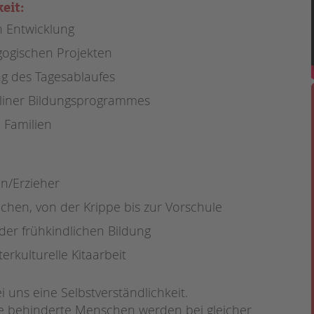
Magazin
eit:
n Entwicklung
ogischen Projekten
ng des Tagesablaufes
rliner Bildungsprogrammes
 Familien
in/Erzieher
eichen, von der Krippe bis zur Vorschule
der frühkindlichen Bildung
erkulturelle Kitaarbeit
 uns eine Selbstverständlichkeit.
te behinderte Menschen werden bei gleicher