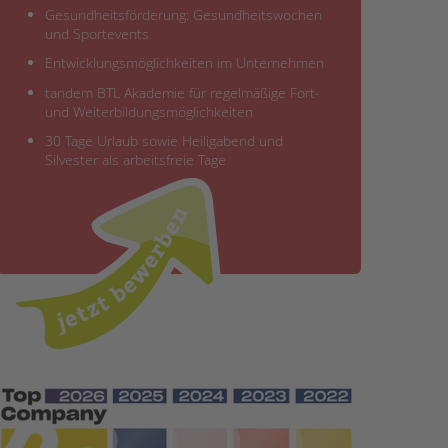
Gesundheitsförderung: Gesundheitswochen
und Sportevents
Entwicklungsmöglichkeiten im Unternehmen
tandem BTL Akademie für regelmäßige Fort-
und Weiterbildungsmöglichkeiten
30 Tage Urlaub sowie Heiligabend und
Silvester als arbeitsfreie Tage