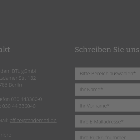
akt
Schreiben Sie uns
ndem BTL gGmbH
tsdamer Str. 182
783 Berlin
lefon 030 443360-0
x 030 44 336040
Mail:
office@tandembtl.de
rriere